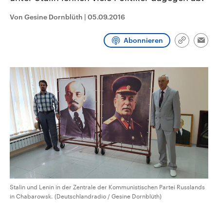
CDU, SPD und FDP regiert.-
aktuelle Weltgeschehen.
Umfragen, Prognosen,
Von Gesine Dornblüth
|
05.09.2016
Wahlprogramme, aktuelle Berichte
Sendungen
Programm
Podcasts
und Hintergründe zu den Parteien
und Kandidaten der anstehenden
Abonnieren
Link
Wahl.
Emai
kopieren/te
Audio-Archiv
Stalin und Lenin in der Zentrale der Kommunistischen Partei Russlands
in Chabarowsk. (Deutschlandradio / Gesine Dornblüth)