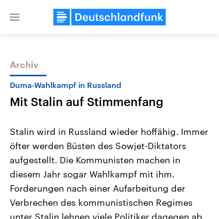
Close
menu
Archiv
Themen
Duma-Wahlkampf in Russland
Mit Stalin auf Stimmenfang
Stalin wird in Russland wieder hoffähig. Immer
öfter werden Büsten des Sowjet-Diktators
aufgestellt. Die Kommunisten machen in
Landtagswahl Sachsen-Anhalt
USA
diesem Jahr sogar Wahlkampf mit ihm.
2026
Aktuelle Beiträge, Analys
Alle Informationen
Forderungen nach einer Aufarbeitung der
Hintergründe
Sachsen-Anhalt wählt am 6.
Wirtschaftlich und militäri
Verbrechen des kommunistischen Regimes
September 2026 einen neuen
gehören die Vereinigten S
Landtag. Seit 2021 wird das
den mächtigsten Ländern 
unter Stalin lehnen viele Politiker dagegen ab.
Bundesland von einer Koalition aus
mit großem Einfluss auf d