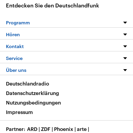
Entdecken Sie den Deutschlandfunk
Programm
Programm
Hören
Alle Sendungen
Livestream
Kontakt
Die Nachrichten
Audios
Hörerservice
Service
Nachrichtenleicht
Podcasts
Social Media
FAQ
Über uns
Neue Beiträge auf dlf.de
Deutschlandfunk App
Newsletter
Deutschlandradio
Themen-Schwerpunkte
Nachrichten App
Deutschlandradio
Veranstaltungen
Presse
Frequenzen
Datenschutzerklärung
Musikliste
Ausbildung und Karriere
Nutzungsbedingungen
RSS
Transparenz
Impressum
Korrekturen
Barrierefreiheit
Partner
ARD
|
ZDF
|
Phoenix
|
arte
|