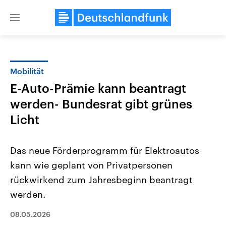
Close
menu
Mobilität
Themen
E-Auto-Prämie kann beantragt
werden- Bundesrat gibt grünes
Licht
Das neue Förderprogramm für Elektroautos
kann wie geplant von Privatpersonen
Landtagswahl Sachsen-Anhalt
USA
rückwirkend zum Jahresbeginn beantragt
2026
Aktuelle Beiträge, Analys
Alle Informationen
werden.
Hintergründe
Sachsen-Anhalt wählt am 6.
Wirtschaftlich und militäri
September 2026 einen neuen
gehören die Vereinigten S
08.05.2026
Landtag. Seit 2021 wird das
den mächtigsten Ländern 
Bundesland von einer Koalition aus
mit großem Einfluss auf d