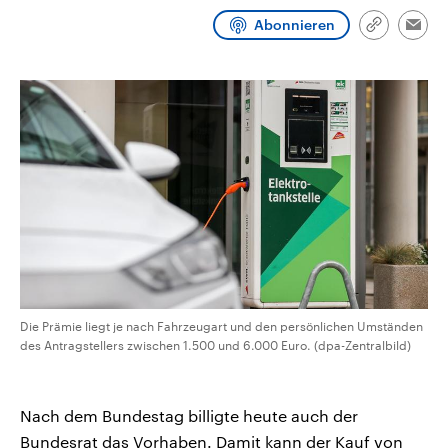
CDU, SPD und FDP regiert.-
aktuelle Weltgeschehen.
Abonnieren
Umfragen, Prognosen,
Link
Emai
Wahlprogramme, aktuelle Berichte
kopieren/te
Sendungen
Programm
Podcasts
und Hintergründe zu den Parteien
und Kandidaten der anstehenden
Wahl.
Audio-Archiv
Die Prämie liegt je nach Fahrzeugart und den persönlichen Umständen
des Antragstellers zwischen 1.500 und 6.000 Euro. (dpa-Zentralbild)
Nach dem Bundestag billigte heute auch der
Bundesrat das Vorhaben. Damit kann der Kauf von