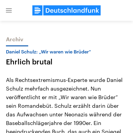
Close
menu
Archiv
Themen
Daniel Schulz: „Wir waren wie Brüder“
Ehrlich brutal
Als Rechtsextremismus-Experte wurde Daniel
Schulz mehrfach ausgezeichnet. Nun
veröffentlicht er mit „Wir waren wie Brüder“
Landtagswahl Sachsen-Anhalt
USA
sein Romandebüt. Schulz erzählt darin über
2026
Aktuelle Beiträge, Analys
Alle Informationen
das Aufwachsen unter Neonazis während der
Hintergründe
Sachsen-Anhalt wählt am 6.
Wirtschaftlich und militäri
Baseballschlägerjahre der 1990er. Ein
September 2026 einen neuen
gehören die Vereinigten S
Landtag. Seit 2021 wird das
den mächtigsten Ländern 
beeindruckendes Buch, das auch ein Spiegel
Bundesland von einer Koalition aus
mit großem Einfluss auf d