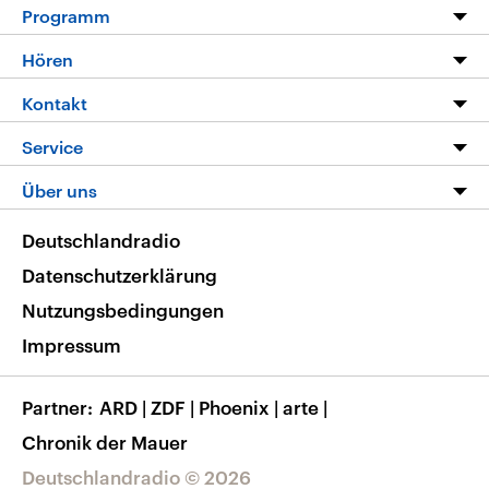
Programm
Programm
Hören
Alle Sendungen
Livestream
Kontakt
Die Nachrichten
Audios
Hörerservice
Service
Nachrichtenleicht
Podcasts
Social Media
FAQ
Über uns
Neue Beiträge auf dlf.de
Deutschlandfunk App
Newsletter
Deutschlandradio
Themen-Schwerpunkte
Nachrichten App
Deutschlandradio
Veranstaltungen
Presse
Frequenzen
Datenschutzerklärung
Musikliste
Ausbildung und Karriere
Nutzungsbedingungen
RSS
Transparenz
Impressum
Korrekturen
Barrierefreiheit
Partner
ARD
|
ZDF
|
Phoenix
|
arte
|
Chronik der Mauer
Deutschlandradio © 2026