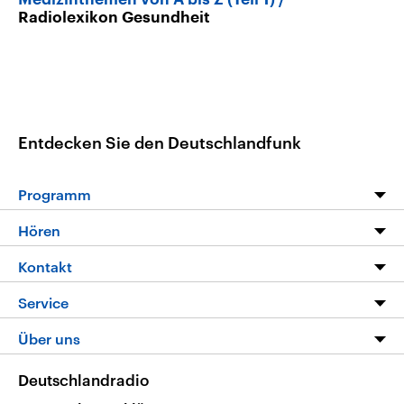
Radiolexikon Gesundheit
Entdecken Sie den Deutschlandfunk
Programm
Programm
Hören
Alle Sendungen
Livestream
Kontakt
Die Nachrichten
Audios
Hörerservice
Service
Nachrichtenleicht
Podcasts
Social Media
FAQ
Über uns
Neue Beiträge auf dlf.de
Deutschlandfunk App
Newsletter
Deutschlandradio
Themen-Schwerpunkte
Nachrichten App
Deutschlandradio
Veranstaltungen
Presse