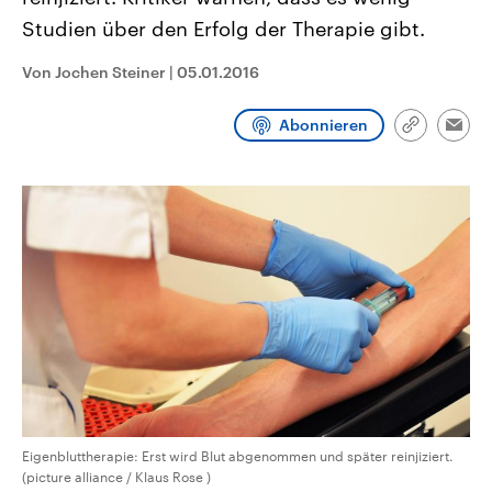
CDU, SPD und FDP regiert.-
aktuelle Weltgeschehen.
Studien über den Erfolg der Therapie gibt.
Umfragen, Prognosen,
Wahlprogramme, aktuelle Berichte
Sendungen
Programm
Podcasts
und Hintergründe zu den Parteien
Von Jochen Steiner
|
05.01.2016
und Kandidaten der anstehenden
Wahl.
Audio-Archiv
Abonnieren
Link
Emai
kopieren/te
Eigenbluttherapie: Erst wird Blut abgenommen und später reinjiziert.
(picture alliance / Klaus Rose )