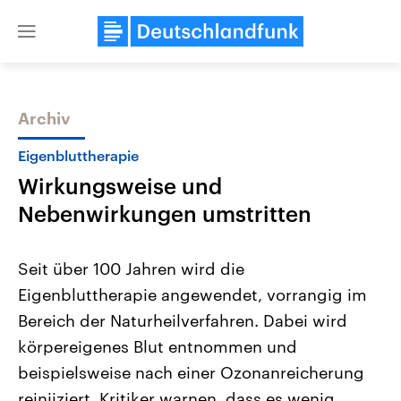
Close
menu
Archiv
Themen
Eigenbluttherapie
Wirkungsweise und
Nebenwirkungen umstritten
Seit über 100 Jahren wird die
Eigenbluttherapie angewendet, vorrangig im
Landtagswahl Sachsen-Anhalt
USA
Bereich der Naturheilverfahren. Dabei wird
2026
Aktuelle Beiträge, Analys
Alle Informationen
Hintergründe
körpereigenes Blut entnommen und
Sachsen-Anhalt wählt am 6.
Wirtschaftlich und militäri
September 2026 einen neuen
gehören die Vereinigten S
beispielsweise nach einer Ozonanreicherung
Landtag. Seit 2021 wird das
den mächtigsten Ländern 
reinjiziert. Kritiker warnen, dass es wenig
Bundesland von einer Koalition aus
mit großem Einfluss auf d