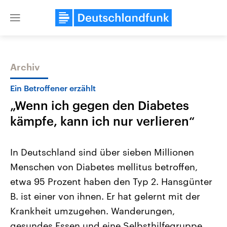
Close
menu
Archiv
Themen
Ein Betroffener erzählt
„Wenn ich gegen den Diabetes
kämpfe, kann ich nur verlieren“
In Deutschland sind über sieben Millionen
Menschen von Diabetes mellitus betroffen,
Landtagswahl Sachsen-Anhalt
USA
etwa 95 Prozent haben den Typ 2. Hansgünter
2026
Aktuelle Beiträge, Analys
Alle Informationen
Hintergründe
B. ist einer von ihnen. Er hat gelernt mit der
Sachsen-Anhalt wählt am 6.
Wirtschaftlich und militäri
September 2026 einen neuen
gehören die Vereinigten S
Krankheit umzugehen. Wanderungen,
Landtag. Seit 2021 wird das
den mächtigsten Ländern 
gesundes Essen und eine Selbsthilfegruppe
Bundesland von einer Koalition aus
mit großem Einfluss auf d