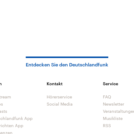
Entdecken Sie den Deutschlandfunk
n
Kontakt
Service
tream
Hörerservice
FAQ
os
Social Media
Newsletter
asts
Veranstaltunge
schlandfunk App
Musikliste
richten App
RSS
uenzen