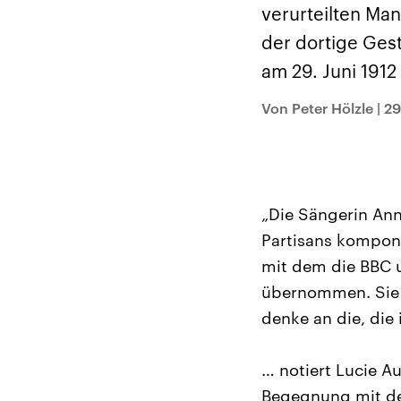
Alle Informationen
Analy
verurteilten Man
Sachsen-Anhalt wählt
Hinte
am 6. September 2026
Wirtsc
der dortige Gest
einen neuen Landtag.
militä
Seit 2021 wird das
Verein
am 29. Juni 191
Bundesland von einer
den m
Koalition aus CDU, SPD
Länder
und FDP regiert.-
großem
Von Peter Hölzle
|
29
Umfragen, Prognosen,
aktuel
Wahlprogramme,
aktuelle Berichte und
Hintergründe zu den
Parteien und Kandidaten
der anstehenden Wahl.
„Die Sängerin Anna
Partisans kompon
mit dem die BBC u
übernommen. Sie wi
denke an die, die 
… notiert Lucie A
Begegnung mit de