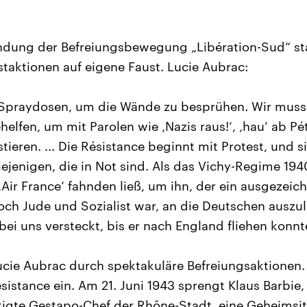
ndung der Befreiungsbewegung „Libération-Sud“ st
staktionen auf eigene Faust. Lucie Aubrac:
 Spraydosen, um die Wände zu besprühen. Wir musst
elfen, um mit Parolen wie ‚Nazis raus!‘, ‚hau‘ ab Péta
stieren. ... Die Résistance beginnt mit Protest, und si
diejenigen, die in Not sind. Als das Vichy-Regime 194
‚Air France‘ fahnden ließ, um ihn, der ein ausgezei
ch Jude und Sozialist war, an die Deutschen auszul
 bei uns versteckt, bis er nach England fliehen konnt
ie Aubrac durch spektakuläre Befreiungsaktionen. 
istance ein. Am 21. Juni 1943 sprengt Klaus Barbie,
tigte Gestapo-Chef der Rhône-Stadt, eine Geheimsi