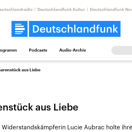
eutschlandradio
Deutschlandfunk Kultur
Deutschlandfunk No
rogramm
Podcasts
Audio-Archiv
Wirtschaft
Wissen
Kultur
Europa
Gesellschaf
sarenstück aus Liebe
enstück aus Liebe
Nahostkonflikt
Iran
e Widerstandskämpferin Lucie Aubrac holte ih
le Beiträge,
Aktuelle Lage und
Aktuelle Lage und