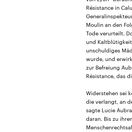
Résistance in Cal
Generalinspekteu
Moulin an den Folg
Tode verurteilt. D
und Kaltblütigkeit
unschuldiges Mäd
wurde, und erwirkt
zur Befreiung Au
Résistance, das d
Widerstehen sei k
die verlangt, an 
sagte Lucie Aubra
daran. Bis zu ihre
Menschenrechtsakt