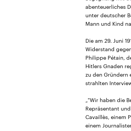
abenteuerliches 
unter deutscher B
Mann und Kind n
Die am 29. Juni 1
Widerstand gegen
Philippe Pétain, 
Hitlers Gnaden r
zu den Gründern e
strahlten Intervie
„"Wir haben die B
Repräsentant und 
Cavaillès, einem 
einem Journaliste