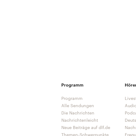
Programm
Höre
Programm
Lives
Alle Sendungen
Audi
Die Nachrichten
Podc
Nachrichtenleicht
Deut
Neue Beiträge auf dlf.de
Nach
Themen-Schwerpunkte
Freq