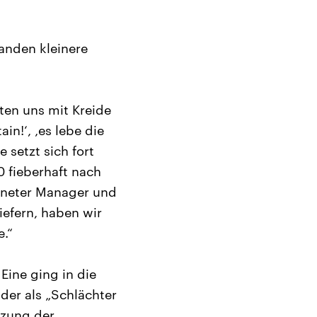
anden kleinere
en uns mit Kreide
in!‘, ‚es lebe die
e setzt sich fort
0 fieberhaft nach
chneter Manager und
iefern, haben wir
e.“
Eine ging in die
 der als „Schlächter
tzung der