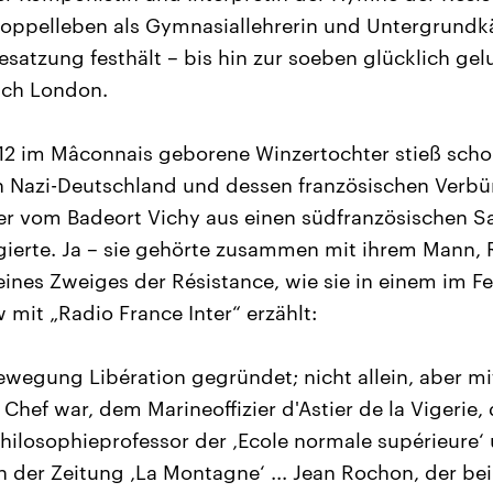
Doppelleben als Gymnasiallehrerin und Untergrundk
esatzung festhält – bis hin zur soeben glücklich ge
ach London.
912 im Mâconnais geborene Winzertochter stieß sch
 Nazi-Deutschland und dessen französischen Verbü
der vom Badeort Vichy aus einen südfranzösischen Sa
egierte. Ja – sie gehörte zusammen mit ihrem Mann
ines Zweiges der Résistance, wie sie in einem im F
w mit „Radio France Inter“ erzählt:
ewegung Libération gegründet; nicht allein, aber mi
Chef war, dem Marineoffizier d'Astier de la Vigerie,
Philosophieprofessor der ‚Ecole normale supérieure‘ 
n der Zeitung ‚La Montagne‘ ... Jean Rochon, der be