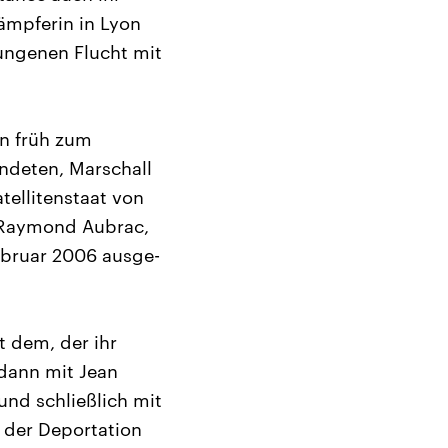
ämpferin in Lyon
lungenen Flucht mit
on früh zum
ndeten, Marschall
tellitenstaat von
, Raymond Aubrac,
ebruar 2006 ausge-
t dem, der ihr
 dann mit Jean
und schließlich mit
i der Deportation