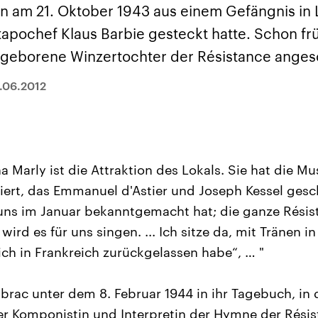
sen und
Hintergründe
Hintergründe
n am 21. Oktober 1943 aus einem Gefängnis in L
Der Überfall der
Der Iran – seit der
rgründe
haftlich und
palästinensischen
Islamischen Revolu
apochef Klaus Barbie gesteckt hatte. Schon frü
risch gehören die
Terrororganisation
1979 auch Islamisc
igten Staaten zu
Hamas im Oktober 2023
Republik Iran – ist e
2 geborene Winzertochter der Résistance anges
ächtigsten
auf Israel hat in der
von einem
n der Erde, mit
Region wieder die
Religionsführer auto
 Einfluss auf das
Gewalt entfacht. Israel
regierter Staat im 
.06.2012
le Weltgeschehen.
möchte die Hamas
Osten. Eine Feindsc
zerstören. Diese wird wie
zu Israel und zu de
die Hisbollah im Libanon
ist fest in der
vom Iran unterstützt.
Staatsideologie
verankert.
 Marly ist die Attraktion des Lokals. Sie hat die M
iert, das Emmanuel d'Astier und Joseph Kessel ges
ns im Januar bekanntgemacht hat; die ganze Résist
rd es für uns singen. ... Ich sitze da, mit Tränen 
ich in Frankreich zurückgelassen habe“, … "
ubrac unter dem 8. Februar 1944 in ihr Tagebuch, in
r Komponistin und Interpretin der Hymne der Résis