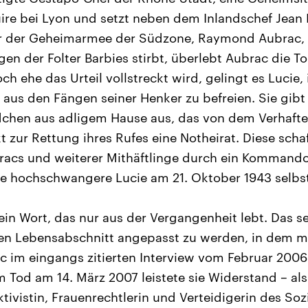
uire bei Lyon und setzt neben dem Inlandschef Jean
r der Geheimarmee der Südzone, Raymond Aubrac, 
en der Folter Barbies stirbt, überlebt Aubrac die T
och ehe das Urteil vollstreckt wird, gelingt es Lucie,
 aus den Fängen seiner Henker zu befreien. Sie gibt 
chen aus adligem Hause aus, das von dem Verhaft
 zur Rettung ihres Rufes eine Notheirat. Diese scha
bracs und weiterer Mithäftlinge durch ein Komman
ie hochschwangere Lucie am 21. Oktober 1943 selbst 
ein Wort, das nur aus der Vergangenheit lebt. Das s
den Lebensabschnitt angepasst zu werden, in dem m
c im eingangs zitierten Interview vom Februar 2006. 
m Tod am 14. März 2007 leistete sie Widerstand – als
ivistin, Frauenrechtlerin und Verteidigerin des Sozi