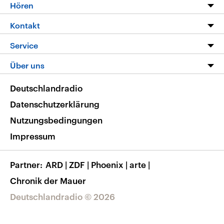
Programm
Hören
Alle Sendungen
Livestream
Kontakt
Die Nachrichten
Audios
Hörerservice
Service
Nachrichtenleicht
Podcasts
Social Media
FAQ
Über uns
Neue Beiträge auf dlf.de
Deutschlandfunk App
Newsletter
Deutschlandradio
Themen-Schwerpunkte
Nachrichten App
Deutschlandradio
Veranstaltungen
Presse
Frequenzen
Datenschutzerklärung
Musikliste
Ausbildung und Karriere
Nutzungsbedingungen
RSS
Transparenz
Impressum
Korrekturen
Barrierefreiheit
Partner
ARD
|
ZDF
|
Phoenix
|
arte
|
Chronik der Mauer
Deutschlandradio © 2026