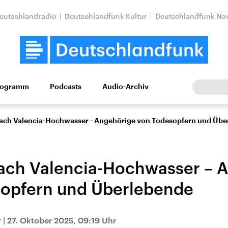
eutschlandradio
Deutschlandfunk Kultur
Deutschlandfunk No
rogramm
Podcasts
Audio-Archiv
Wirtschaft
Wissen
Kultur
Europa
Gesellschaf
nach Valencia-Hochwasser - Angehörige von Todesopfern und Übe
nach Valencia-Hochwasser – 
opfern und Überlebende
Nahostkonflikt
Iran
r
|
27. Oktober 2025, 09:19 Uhr
le Beiträge,
Aktuelle Lage und
Aktuelle Lage und