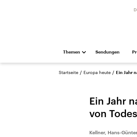
D
Themen
Sendungen
P
Die Nachrichten
Politik
/
/
Startseite
Europa heute
Ein Jahr 
Hörspiel und Feature
Musik
Ein Jahr 
von Todes
Landtagswahl Sachsen-
USA
Kellner, Hans-Günte
Anhalt 2026
Aktuel