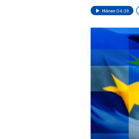
Alle Informationen
Analy
Sachsen-Anhalt wählt
Hinte
Hören
04:38
am 6. September 2026
Wirtsc
einen neuen Landtag.
militä
Seit 2021 wird das
Verein
Bundesland von einer
den m
Koalition aus CDU, SPD
Länder
und FDP regiert.-
großem
Umfragen, Prognosen,
aktuel
Wahlprogramme,
aktuelle Berichte und
Hintergründe zu den
Parteien und Kandidaten
der anstehenden Wahl.