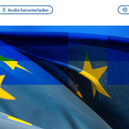
sen und
Hintergründe
Hintergründe
Der Überfall der
Der Iran – seit der
rgründe
Audio herunterladen
haftlich und
palästinensischen
Islamischen Revolu
risch gehören die
Terrororganisation
1979 auch Islamisc
igten Staaten zu
Hamas im Oktober 2023
Republik Iran – ist e
ächtigsten
auf Israel hat in der
von einem
n der Erde, mit
Region wieder die
Religionsführer auto
 Einfluss auf das
Gewalt entfacht. Israel
regierter Staat im 
le Weltgeschehen.
möchte die Hamas
Osten. Eine Feindsc
zerstören. Diese wird wie
zu Israel und zu de
die Hisbollah im Libanon
ist fest in der
vom Iran unterstützt.
Staatsideologie
verankert.