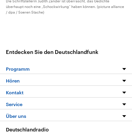
Die Schriftstellerin Judith Zander ist überrascht, das Gedichte
überhaupt noch eine „Schockwirkung“ haben können. (picture alliance
/ dpa / Soeren Stache)
Entdecken Sie den Deutschlandfunk
Programm
Programm
Hören
Alle Sendungen
Livestream
Kontakt
Die Nachrichten
Audios
Hörerservice
Service
Nachrichtenleicht
Podcasts
Social Media
FAQ
Über uns
Neue Beiträge auf dlf.de
Deutschlandfunk App
Newsletter
Deutschlandradio
Themen-Schwerpunkte
Nachrichten App
Deutschlandradio