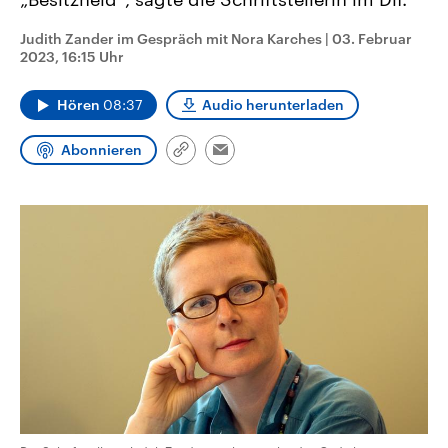
aktuelle Weltgeschehen.
Diese wird wie die Hisboll
Libanon vom Iran unterstüt
Judith Zander im Gespräch mit Nora Karches
|
03. Februar
2023, 16:15 Uhr
Sendungen
Programm
Podcasts
Hören
08:37
Audio herunterladen
Audio-Archiv
Abonnieren
Link
Email
kopieren/teilen