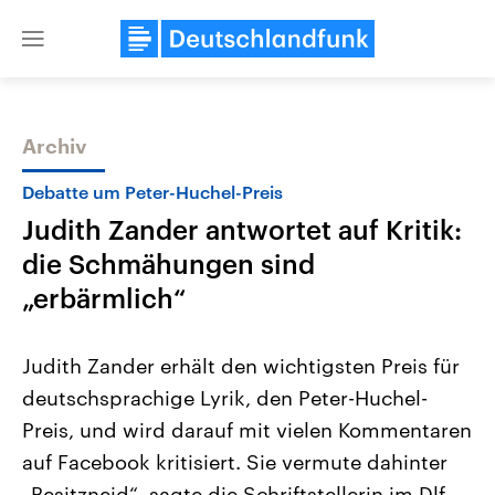
Close
menu
Archiv
Themen
Debatte um Peter-Huchel-Preis
Judith Zander antwortet auf Kritik:
die Schmähungen sind
„erbärmlich“
Judith Zander erhält den wichtigsten Preis für
USA
Nahostkonflikt
deutschsprachige Lyrik, den Peter-Huchel-
Aktuelle Beiträge, Analysen und
Aktuelle Lage und Hinter
Der Überfall der palästine
Hintergründe
Preis, und wird darauf mit vielen Kommentaren
Wirtschaftlich und militärisch
Terrororganisation Hamas
gehören die Vereinigten Staaten zu
Oktober 2023 auf Israel ha
auf Facebook kritisiert. Sie vermute dahinter
den mächtigsten Ländern der Erde,
Region wieder die Gewalt 
mit großem Einfluss auf das
„Besitzneid“, sagte die Schriftstellerin im Dlf.
Israel möchte die Hamas z