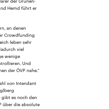
ärer der Grünen-
und Hemd führt er
rn, an denen
ber Crowdfunding
eich leben sehr
dadurch viel
ige wenige
trollieren. Und
hen der ÖVP nahe.“
ahl von Intendant
iglberg
n gibt es noch den
P über die absolute