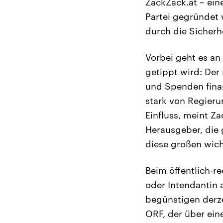
ZackZack.at – ei
Partei gegründet 
durch die Sicherh
Vorbei geht es a
getippt wird: Der
und Spenden finan
stark von Regieru
Einfluss, meint Z
Herausgeber, die 
diese großen wich
Beim öffentlich-
oder Intendantin 
begünstigen derze
ORF, der über ein