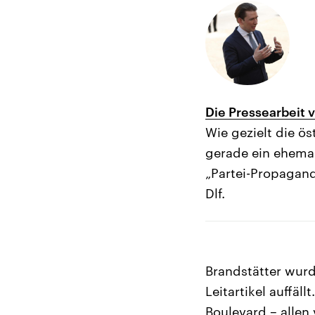
Die Pressearbeit 
Wie gezielt die ö
gerade ein ehemal
„Partei-Propagand
Dlf.
Brandstätter wurd
Leitartikel auffäl
Boulevard – allen