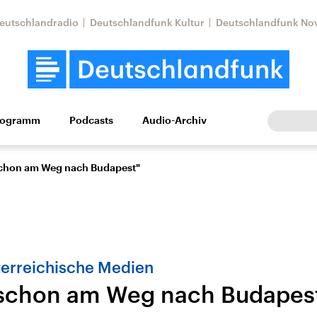
eutschlandradio
Deutschlandfunk Kultur
Deutschlandfunk No
rogramm
Podcasts
Audio-Archiv
Wirtschaft
Wissen
Kultur
Europa
Gesellschaf
schon am Weg nach Budapest"
sterreichische Medien
 schon am Weg nach Budapes
Nahostkonflikt
Iran
le Beiträge,
Aktuelle Lage und
Aktuelle Lage und