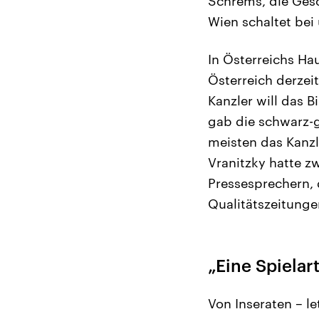
Schrems, die Gesch
Wien schaltet bei
In Österreichs Ha
Österreich derzeit
Kanzler will das B
gab die schwarz-g
meisten das Kanzl
Vranitzky hatte z
Pressesprechern, 
Qualitätszeitunge
„Eine Spielar
Von Inseraten – l