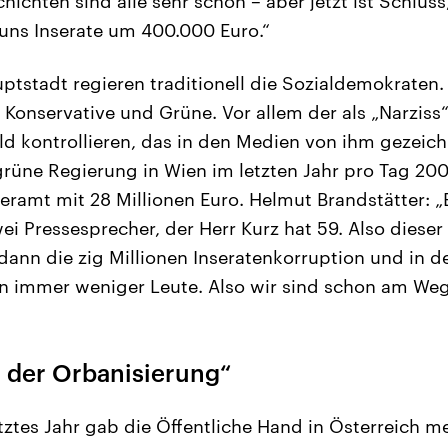
ichten sind alle sehr schön – aber jetzt ist Schluss
 uns Inserate um 400.000 Euro.“
uptstadt regieren traditionell die Sozialdemokraten
 Konservative und Grüne. Vor allem der als „Narziss
ild kontrollieren, das in den Medien von ihm gezeich
rüne Regierung in Wien im letzten Jahr pro Tag 20
eramt mit 28 Millionen Euro. Helmut Brandstätter: 
wei Pressesprecher, der Herr Kurz hat 59. Also dies
dann die zig Millionen Inseratenkorruption und in d
n immer weniger Leute. Also wir sind schon am We
t der Orbanisierung“
etztes Jahr gab die Öffentliche Hand in Österreich m