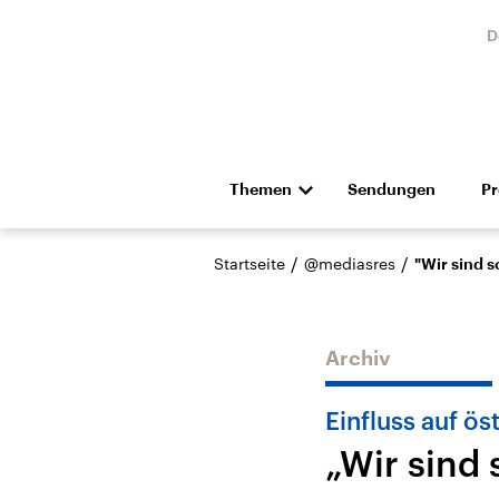
D
Themen
Sendungen
P
Die Nachrichten
Politik
/
/
Startseite
@mediasres
"Wir sind 
Hörspiel und Feature
Musik
Archiv
Einfluss auf ö
„Wir sind
Landtagswahl Sachsen-
USA
Anhalt 2026
Aktuel