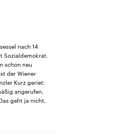
sessel nach 14
t Sozialdemokrat.
on schon neu
ast der Wiener
zler Kurz geriet:
mäßig angerufen.
Das geht ja nicht,