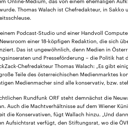
nem Online-Medium, das von einem ehemaligen Aufkl
wurde. Thomas Walach ist Chefredakteur, in Sakko 
eitsschleuse.
n einem Podcast-Studio und einer Handvoll Compute
 Newsroom einer 18-köpfigen Redaktion, die sich ü
ziert. Das ist ungewöhnlich, denn Medien in Österr
ngsinseraten und Presseförderung – die Politik hat 
ackZack-Chefredakteur Thomas Walach: „Es gibt ein
große Teile des österreichischen Medienmarktes kon
tigen Medienmacher sind alle konservativ, bzw. ste
rechtlichen Rundfunk ORF steht demnächst die Neuw
an. Auch die Machtverhältnisse auf dem Wiener Kün
it die Konservativen, fügt Wallach hinzu. „Und dan
en Aufsichtsrat verfügt, den Stiftungsrat, wo die ÖV