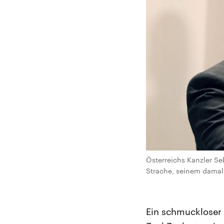
Österreichs Kanzler Seb
Strache, seinem damali
Ein schmuckloser 