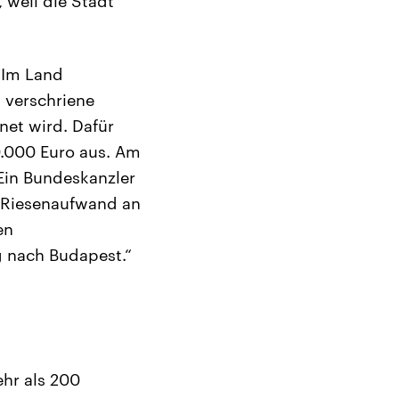
, weil die Stadt
. Im Land
“ verschriene
net wird. Dafür
0.000 Euro aus. Am
„Ein Bundeskanzler
er Riesenaufwand an
en
g nach Budapest.“
ehr als 200