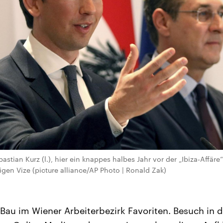
astian Kurz (l.), hier ein knappes halbes Jahr vor der „Ibiza-Affäre
gen Vize (picture alliance/AP Photo | Ronald Zak)
Bau im Wiener Arbeiterbezirk Favoriten. Besuch in 