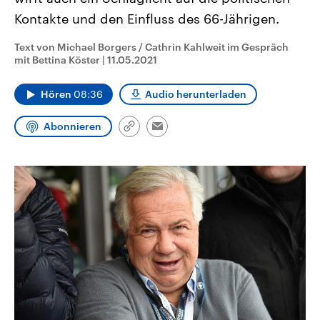
CDU, SPD und FDP regiert.-
aktuelle Weltgeschehen.
Kontakte und den Einfluss des 66-Jährigen.
Umfragen, Prognosen,
Wahlprogramme, aktuelle Berichte
Sendungen
Programm
Podcasts
und Hintergründe zu den Parteien
Text von Michael Borgers / Cathrin Kahlweit im Gespräch
und Kandidaten der anstehenden
mit Bettina Köster
|
11.05.2021
Wahl.
Audio-Archiv
Hören
08:36
Audio herunterladen
Abonnieren
Link
Email
kopieren/teilen