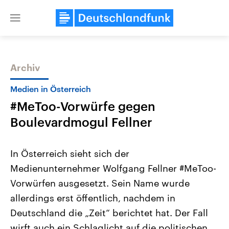
Close
menu
Archiv
Themen
Medien in Österreich
#MeToo-Vorwürfe gegen
Boulevardmogul Fellner
In Österreich sieht sich der
Medienunternehmer Wolfgang Fellner #MeToo-
Landtagswahl Sachsen-Anhalt
USA
Vorwürfen ausgesetzt. Sein Name wurde
2026
Aktuelle Beiträge, Analys
Alle Informationen
Hintergründe
allerdings erst öffentlich, nachdem in
Sachsen-Anhalt wählt am 6.
Wirtschaftlich und militäri
September 2026 einen neuen
gehören die Vereinigten S
Deutschland die „Zeit“ berichtet hat. Der Fall
Landtag. Seit 2021 wird das
den mächtigsten Ländern 
wirft auch ein Schlaglicht auf die politischen
Bundesland von einer Koalition aus
mit großem Einfluss auf d