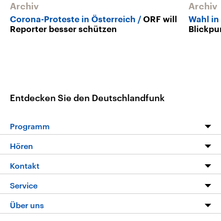
Archiv
Archiv
Corona-Proteste in Österreich
ORF will
Wahl in
Reporter besser schützen
Blickpu
Entdecken Sie den Deutschlandfunk
Programm
Programm
Hören
Alle Sendungen
Livestream
Kontakt
Die Nachrichten
Audios
Hörerservice
Service
Nachrichtenleicht
Podcasts
Social Media
FAQ
Über uns
Neue Beiträge auf dlf.de
Deutschlandfunk App
Newsletter