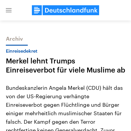
Close
menu
Archiv
Themen
Einreisedekret
Merkel lehnt Trumps
Einreiseverbot für viele Muslime ab
Bundeskanzlerin Angela Merkel (CDU) hält das
von der US-Regierung verhängte
Landtagswahl Sachsen-Anhalt
USA
Einreiseverbot gegen Flüchtlinge und Bürger
2026
Aktuelle Beiträge, Analys
Alle Informationen
Hintergründe
einiger mehrheitlich muslimischer Staaten für
Sachsen-Anhalt wählt am 6.
Wirtschaftlich und militäri
September 2026 einen neuen
gehören die Vereinigten S
falsch. Der Kampf gegen den Terror
Landtag. Seit 2021 wird das
den mächtigsten Ländern 
rechtfertige keinen Generalverdacht. Zuvor
Bundesland von einer Koalition aus
mit großem Einfluss auf d