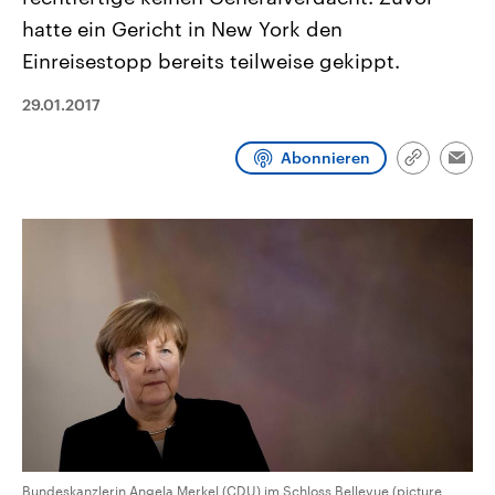
CDU, SPD und FDP regiert.-
aktuelle Weltgeschehen.
hatte ein Gericht in New York den
Umfragen, Prognosen,
Wahlprogramme, aktuelle Berichte
Einreisestopp bereits teilweise gekippt.
Sendungen
Programm
Podcasts
und Hintergründe zu den Parteien
und Kandidaten der anstehenden
Wahl.
29.01.2017
Audio-Archiv
Abonnieren
Link
Emai
kopieren/te
Bundeskanzlerin Angela Merkel (CDU) im Schloss Bellevue (picture