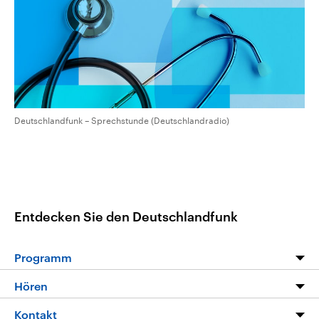
aktuelle Weltgeschehen.
Diese wird wie die Hisboll
Libanon vom Iran unterstüt
Sendungen
Programm
Podcasts
Audio-Archiv
Deutschlandfunk – Sprechstunde (Deutschlandradio)
Entdecken Sie den Deutschlandfunk
Programm
Programm
Hören
Alle Sendungen
Livestream
Kontakt