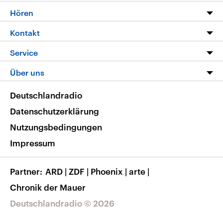
Programm
Hören
Alle Sendungen
Livestream
Kontakt
Die Nachrichten
Audios
Hörerservice
Service
Nachrichtenleicht
Podcasts
Social Media
FAQ
Über uns
Neue Beiträge auf dlf.de
Deutschlandfunk App
Newsletter
Deutschlandradio
Themen-Schwerpunkte
Nachrichten App
Deutschlandradio
Veranstaltungen
Presse
Frequenzen
Datenschutzerklärung
Musikliste
Ausbildung und Karriere
Nutzungsbedingungen
RSS
Transparenz
Impressum
Korrekturen
Barrierefreiheit
Partner
ARD
|
ZDF
|
Phoenix
|
arte
|
Chronik der Mauer
Deutschlandradio © 2026