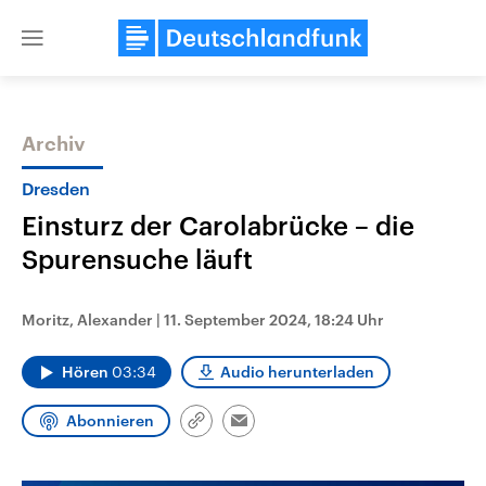
Close
menu
Archiv
Themen
Dresden
Einsturz der Carolabrücke – die
Spurensuche läuft
Moritz, Alexander
|
11. September 2024, 18:24 Uhr
Hören
03:34
Audio herunterladen
USA
Nahostkonflikt
Aktuelle Beiträge, Analysen und
Aktuelle Lage und Hinter
Der Überfall der palästine
Hintergründe
Abonnieren
Link
Wirtschaftlich und militärisch
Terrororganisation Hamas
Email
kopieren/teilen
gehören die Vereinigten Staaten zu
Oktober 2023 auf Israel ha
den mächtigsten Ländern der Erde,
Region wieder die Gewalt 
mit großem Einfluss auf das
Israel möchte die Hamas z