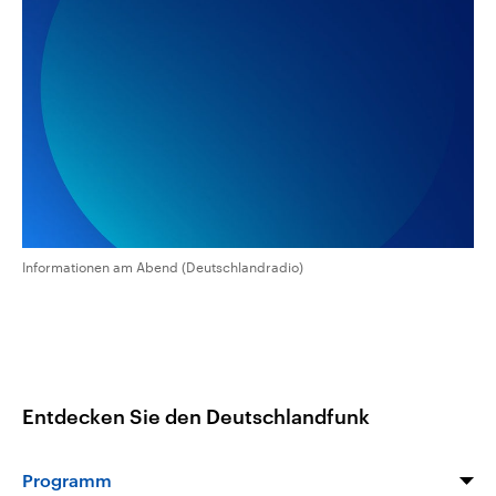
aktuelle Weltgeschehen.
Diese wird wie die Hisboll
Libanon vom Iran unterstüt
Sendungen
Programm
Podcasts
Audio-Archiv
Informationen am Abend (Deutschlandradio)
Entdecken Sie den Deutschlandfunk
Programm