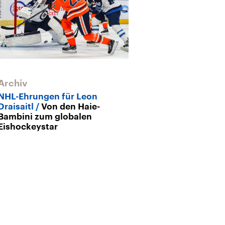
Archiv
Archiv
NHL-Ehrungen für Leon
Zuschauer in 
Draisaitl
Von den Haie-
„Wir schauen
Bambini zum globalen
Sachsen“
Eishockeystar