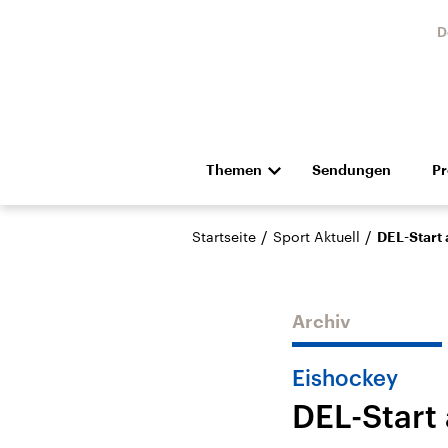
D
Themen
Sendungen
P
Die Nachrichten
Politik
/
/
Startseite
Sport Aktuell
DEL-Start 
Hörspiel und Feature
Musik
Archiv
Eishockey
DEL-Start
Landtagswahl Sachsen-
USA
Anhalt 2026
Aktuel