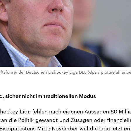
ftsführer der Deutschen Eishockey Liga DEL (dpa / picture allian
, sicher nicht im traditionellen Modus
hockey-Liga fehlen nach eigenen Aussagen 60 Milli
 an die Politik gewandt und Zusagen oder finanzielle
 Bis spätestens Mitte November will die Liga jetzt e