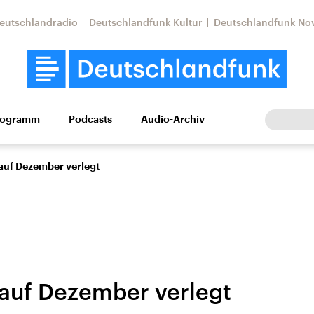
eutschlandradio
Deutschlandfunk Kultur
Deutschlandfunk No
rogramm
Podcasts
Audio-Archiv
Wirtschaft
Wissen
Kultur
Europa
Gesellschaf
auf Dezember verlegt
 auf Dezember verlegt
Nahostkonflikt
Iran
le Beiträge,
Aktuelle Lage und
Aktuelle Lage und