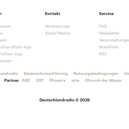
n
Kontakt
Service
tream
Hörerservice
FAQ
os
Social Media
Newsletter
asts
Veranstaltunge
schlandfunk App
Musikliste
richten App
RSS
uenzen
landradio
Datenschutzerklärung
Nutzungsbedingungen
I
Partner
ARD
ZDF
Phoenix
arte
Chronik der Mauer
Deutschlandradio © 2026