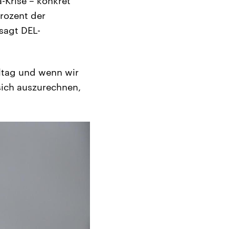
a-Krise – konkret
Prozent der
 sagt DEL-
eltag und wenn wir
 sich auszurechnen,