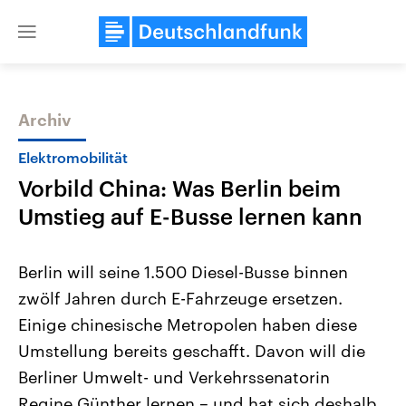
Close
menu
Archiv
Themen
Elektromobilität
Vorbild China: Was Berlin beim
Umstieg auf E-Busse lernen kann
Berlin will seine 1.500 Diesel-Busse binnen
zwölf Jahren durch E-Fahrzeuge ersetzen.
USA
Nahostkonflikt
Einige chinesische Metropolen haben diese
Aktuelle Beiträge, Analysen und
Aktuelle Lage und Hinter
Der Überfall der palästine
Hintergründe
Umstellung bereits geschafft. Davon will die
Wirtschaftlich und militärisch
Terrororganisation Hamas
gehören die Vereinigten Staaten zu
Oktober 2023 auf Israel ha
Berliner Umwelt- und Verkehrssenatorin
den mächtigsten Ländern der Erde,
Region wieder die Gewalt 
Regine Günther lernen – und hat sich deshalb
mit großem Einfluss auf das
Israel möchte die Hamas z