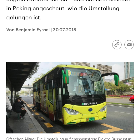
aktuelle Weltgeschehen.
Diese wird wie die Hisboll
in Peking angeschaut, wie die Umstellung
Libanon vom Iran unterstüt
gelungen ist.
Sendungen
Programm
Podcasts
Von Benjamin Eyssel
|
30.07.2018
Audio-Archiv
Link
Emai
kopieren/te
Oft schon Alltag: Die Umstellung auf emissionsfreie Elektro-Busse ist in