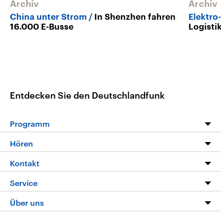
Archiv
Archiv
China unter Strom
In Shenzhen fahren
Elektro
16.000 E-Busse
Logisti
Entdecken Sie den Deutschlandfunk
Programm
Programm
Hören
Alle Sendungen
Livestream
Kontakt
Die Nachrichten
Audios
Hörerservice
Service
Nachrichtenleicht
Podcasts
Social Media
FAQ
Über uns
Neue Beiträge auf dlf.de
Deutschlandfunk App
Newsletter
Deutschlandradio
Themen-Schwerpunkte