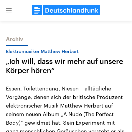
Close
menu
Archiv
Themen
Elektromusiker Matthew Herbert
„Ich will, dass wir mehr auf unsere
Körper hören“
Essen, Toilettengang, Niesen – alltägliche
Vorgänge, denen sich der britische Produzent
Landtagswahl Sachsen-Anhalt
USA
elektronischer Musik Matthew Herbert auf
2026
Aktuelle Beiträge, Analys
Alle Informationen
Hintergründe
seinem neuen Album „A Nude (The Perfect
Sachsen-Anhalt wählt am 6.
Wirtschaftlich und militäri
September 2026 einen neuen
gehören die Vereinigten S
Body)“ gewidmet hat. Sein Experiment mit
Landtag. Seit 2021 wird das
den mächtigsten Ländern 
ganz menschlichen Geräuschen versteht er als
Bundesland von einer Koalition aus
mit großem Einfluss auf d