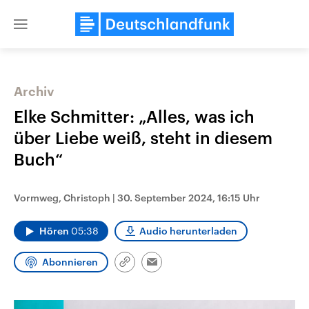
Close
menu
Archiv
Themen
Elke Schmitter: „Alles, was ich
über Liebe weiß, steht in diesem
Buch“
Vormweg, Christoph
|
30. September 2024, 16:15 Uhr
Hören
05:38
Audio herunterladen
Landtagswahl Sachsen-Anhalt
USA
2026
Aktuelle Beiträge, Analys
Abonnieren
Alle Informationen
Hintergründe
Link
Email
Sachsen-Anhalt wählt am 6.
Wirtschaftlich und militäri
kopieren/teilen
September 2026 einen neuen
gehören die Vereinigten S
Landtag. Seit 2021 wird das
den mächtigsten Ländern 
Bundesland von einer Koalition aus
mit großem Einfluss auf d