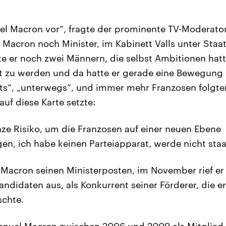
l Macron vor“, fragte der prominente TV-Moderato
r Macron noch Minister, im Kabinett Valls unter Staa
te er noch zwei Männern, die selbst Ambitionen hatt
nt zu werden und da hatte er gerade eine Bewegung
rts“, „unterwegs“, und immer mehr Franzosen folgt
auf diese Karte setzte:
nze Risiko, um die Franzosen auf einer neuen Ebene
, ich habe keinen Parteiapparat, werde nicht staatl
 Macron seinen Ministerposten, im November rief er
andidaten aus, als Konkurrent seiner Förderer, die 
schte.
uel Macron zwischen 2006 und 2009 als Mitglied d