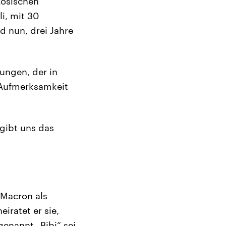
zösischen
i, mit 30
d nun, drei Jahre
Jungen, der in
e Aufmerksamkeit
 gibt uns das
h Macron als
iratet er sie,
genannt „Bibi“ sei