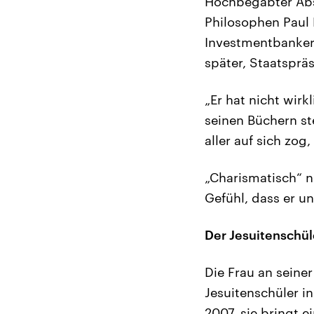
Hochbegabter Abso
Philosophen Paul 
Investmentbanker 
später, Staatspräs
„Er hat nicht wirk
seinen Büchern ste
aller auf sich zog,
„Charismatisch“ n
Gefühl, dass er un
Der Jesuitenschül
Die Frau an seiner 
Jesuitenschüler in
2007, sie bringt e