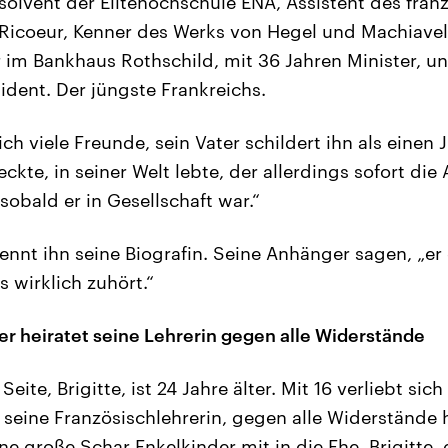
lvent der Elitehochschule ENA, Assistent des fran
Ricoeur, Kenner des Werks von Hegel und Machiavell
im Bankhaus Rothschild, mit 36 Jahren Minister, un
ident. Der jüngste Frankreichs.
lich viele Freunde, sein Vater schildert ihn als einen 
ckte, in seiner Welt lebte, der allerdings sofort di
 sobald er in Gesellschaft war.“
ennt ihn seine Biografin. Seine Anhänger sagen, „er
s wirklich zuhört.“
er heiratet seine Lehrerin gegen alle Widerstände
Seite, Brigitte, ist 24 Jahre älter. Mit 16 verliebt sic
 seine Französischlehrerin, gegen alle Widerstände he
ine große Schar Enkelkinder mit in die Ehe. Brigitte, 