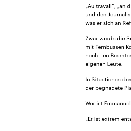
„Au travail“, „an
und den Journalist
was er sich an Re
Zwar wurde die So
mit Fernbussen K
noch den Beamtena
eigenen Leute.
In Situationen des
der begnadete Pia
Wer ist Emmanuel
„Er ist extrem ent