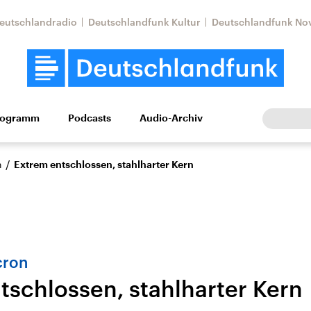
eutschlandradio
Deutschlandfunk Kultur
Deutschlandfunk No
rogramm
Podcasts
Audio-Archiv
Wirtschaft
Wissen
Kultur
Europa
Gesellschaf
/
n
Extrem entschlossen, stahlharter Kern
cron
tschlossen, stahlharter Kern
Nahostkonflikt
Iran
le Beiträge,
Aktuelle Lage und
Aktuelle Lage und