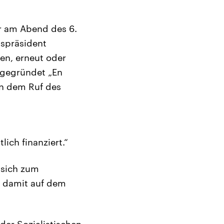
r am Abend des 6.
tspräsident
en, erneut oder
 gegründet „En
en dem Ruf des
ich finanziert.“
 sich zum
er damit auf dem
er Sozialistischen