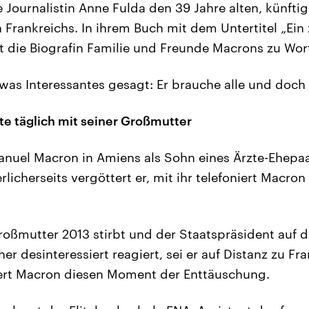
e Journalistin Anne Fulda den 39 Jahre alten, künfti
Frankreichs. In ihrem Buch mit dem Untertitel „Ein 
t die Biografin Familie und Freunde Macrons zu Wo
twas Interessantes gesagt: Er brauche alle und doc
te täglich mit seiner Großmutter
uel Macron in Amiens als Sohn eines Ärzte-Ehepaar
icherseits vergöttert er, mit ihr telefoniert Macron 
Großmutter 2013 stirbt und der Staatspräsident auf d
her desinteressiert reagiert, sei er auf Distanz zu Fr
ert Macron diesen Moment der Enttäuschung.