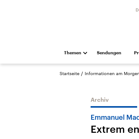
D
Themen
Sendungen
P
Die Nachrichten
Politik
/
Startseite
Informationen am Morge
Hörspiel und Feature
Musik
Archiv
Emmanuel Ma
Extrem en
Landtagswahl Sachsen-
USA
Anhalt 2026
Aktuel