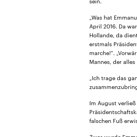
sein.
„Was hat Emmanue
April 2016. Da wa
Hollande, da dien
erstmals Präside
marche!“. „Vorwä
Mannes, der alles 
„Ich trage das ga
zusammenzubringen
Im August verließ
Präsidentschaftsk
falschen Fuß erwi
Zwar wurde Emman