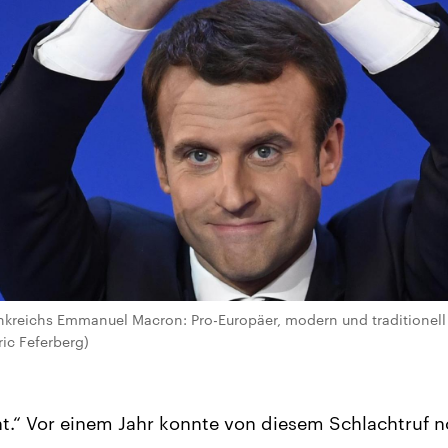
nkreichs Emmanuel Macron: Pro-Europäer, modern und traditionell 
ric Feferberg)
t.“ Vor einem Jahr konnte von diesem Schlachtruf 