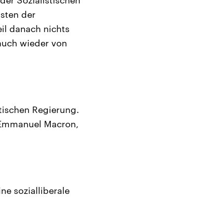
nsten der
il danach nichts
auch wieder von
stischen Regierung.
s Emmanuel Macron,
ne sozialliberale