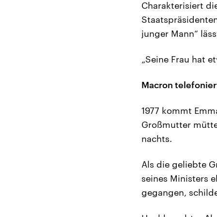
Charakterisiert di
Staatspräsidenten 
junger Mann“ läss
„Seine Frau hat e
Macron telefonier
1977 kommt Emman
Großmutter mütterl
nachts.
Als die geliebte 
seines Ministers e
gegangen, schild