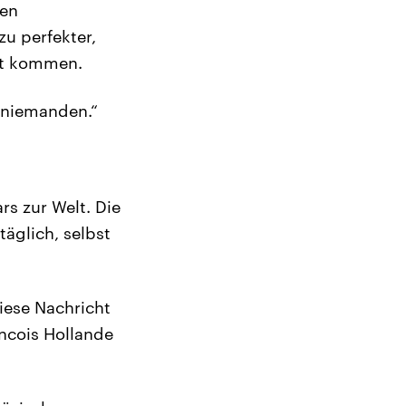
gen
zu perfekter,
rt kommen.
h niemanden.“
s zur Welt. Die
täglich, selbst
iese Nachricht
ancois Hollande