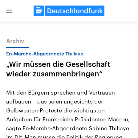
Close
menu
Archiv
Themen
En-Marche-Abgeordnete Thillaye
„Wir müssen die Gesellschaft
wieder zusammenbringen“
Mit den Bürgern sprechen und Vertrauen
aufbauen – das seien angesichts der
Landtagswahl Sachsen-Anhalt
USA
Gelbwesten-Proteste die wichtigsten
2026
Aktuelle Beiträge, Analys
Alle Informationen
Hintergründe
Aufgaben für Frankreichs Präsidenten Macron,
Sachsen-Anhalt wählt am 6.
Wirtschaftlich und militäri
September 2026 einen neuen
gehören die Vereinigten S
sagte En-Marche-Abgeordnete Sabine Thillaye
Landtag. Seit 2021 wird das
den mächtigsten Ländern 
im Dlf. Man müsse die Politik der Regierung
Bundesland von einer Koalition aus
mit großem Einfluss auf d