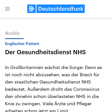
Close
menu
Archiv
Themen
Englischer Patient
Der Gesundheitsdienst NHS
In Großbritannien wächst die Sorge: Denn es
ist noch nicht abzusehen, was der Brexit für
den staatlichen Gesundheitsdienst NHS
Landtagswahl Sachsen-Anhalt
USA
bedeutet. Außerdem droht das Coronavirus
2026
Aktuelle Beiträge, Analys
Alle Informationen
den ohnehin schon überlasteten NHS in die
Hintergründe
Sachsen-Anhalt wählt am 6.
Wirtschaftlich und militäri
Knie zu zwingen. Viele Ärzte und Pfleger
September 2026 einen neuen
gehören die Vereinigten S
Landtag. Seit 2021 wird das
den mächtigsten Ländern 
arbeiten schon jetzt am Limit.
Bundesland von einer Koalition aus
mit großem Einfluss auf d