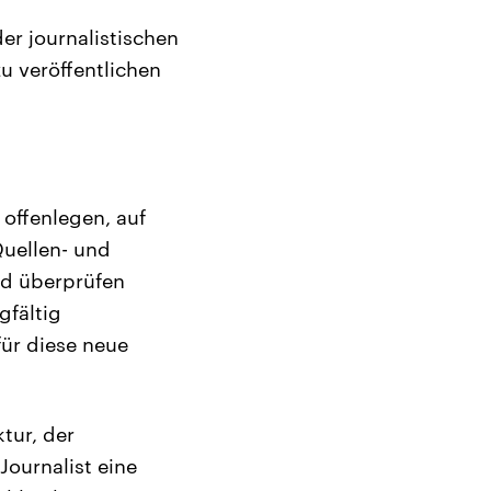
der journalistischen
zu veröffentlichen
 offenlegen, auf
Quellen- und
nd überprüfen
gfältig
für diese neue
tur, der
ournalist eine