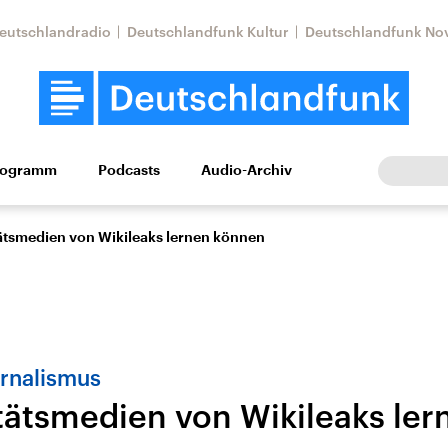
eutschlandradio
Deutschlandfunk Kultur
Deutschlandfunk No
rogramm
Podcasts
Audio-Archiv
Wirtschaft
Wissen
Kultur
Europa
Gesellschaf
ätsmedien von Wikileaks lernen können
urnalismus
tätsmedien von Wikileaks le
Nahostkonflikt
Iran
le Beiträge,
Aktuelle Lage und
Aktuelle Lage und