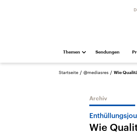
D
Themen
Sendungen
P
Die Nachrichten
Politik
/
/
Startseite
@mediasres
Wie Qualit
Hörspiel und Feature
Musik
Archiv
Enthüllungsjo
Wie Quali
Landtagswahl Sachsen-
USA
Anhalt 2026
Aktuel