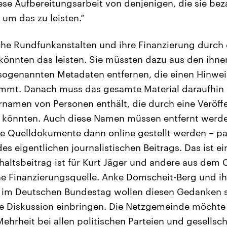
diese Aufbereitungsarbeit von denjenigen, die sie be
 um das zu leisten.“
iche Rundfunkanstalten und ihre Finanzierung durch
könnten das leisten. Sie müssten dazu aus den ihne
sogenannten Metadaten entfernen, die einen Hinwei
mmt. Danach muss das gesamte Material daraufhin
rnamen von Personen enthält, die durch eine Veröff
 könnten. Auch diese Namen müssen entfernt werden
ese Quelldokumente dann online gestellt werden – par
es eigentlichen journalistischen Beitrags. Das ist e
haltsbeitrag ist für Kurt Jäger und andere aus de
e Finanzierungsquelle. Anke Domscheit-Berg und ih
 im Deutschen Bundestag wollen diesen Gedanken st
e Diskussion einbringen. Die Netzgemeinde möchte 
ehrheit bei allen politischen Parteien und gesellsc