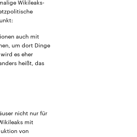
malige Wikileaks-
etzpolitische
unkt:
tionen auch mit
chen, um dort Dinge
 wird es eher
anders heißt, das
user nicht nur für
Wikileaks mit
duktion von