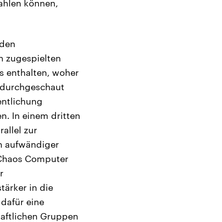
zahlen können,
 den
n zugespielten
s enthalten, woher
 durchgeschaut
entlichung
. In einem dritten
allel zur
in aufwändiger
m Chaos Computer
r
ärker in die
dafür eine
haftlichen Gruppen