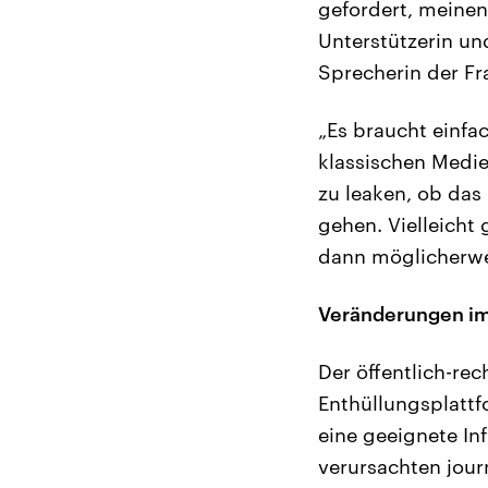
gefordert, meinen
Unterstützerin un
Sprecherin der Fr
„Es braucht einfa
klassischen Medie
zu leaken, ob das
gehen. Vielleicht 
dann möglicherweis
Veränderungen im
Der öffentlich-rec
Enthüllungsplattf
eine geeignete In
verursachten jou