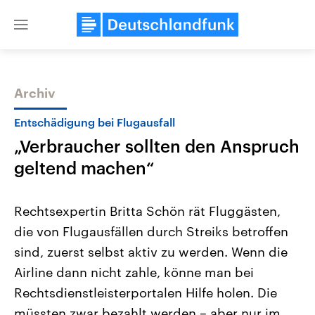
Close
menu
Archiv
Themen
Entschädigung bei Flugausfall
„Verbraucher sollten den Anspruch
geltend machen“
Rechtsexpertin Britta Schön rät Fluggästen,
die von Flugausfällen durch Streiks betroffen
Landtagswahl Sachsen-Anhalt
USA
sind, zuerst selbst aktiv zu werden. Wenn die
2026
Aktuelle Beiträge, Analys
Alle Informationen
Hintergründe
Airline dann nicht zahle, könne man bei
Sachsen-Anhalt wählt am 6.
Wirtschaftlich und militäri
September 2026 einen neuen
gehören die Vereinigten S
Rechtsdienstleisterportalen Hilfe holen. Die
Landtag. Seit 2021 wird das
den mächtigsten Ländern 
müssten zwar bezahlt werden – aber nur im
Bundesland von einer Koalition aus
mit großem Einfluss auf d