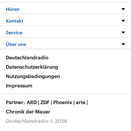
Programm
Hören
Alle Sendungen
Livestream
Kontakt
Die Nachrichten
Audios
Hörerservice
Service
Nachrichtenleicht
Podcasts
Social Media
FAQ
Über uns
Neue Beiträge auf dlf.de
Deutschlandfunk App
Newsletter
Deutschlandradio
Themen-Schwerpunkte
Nachrichten App
Deutschlandradio
Veranstaltungen
Presse
Frequenzen
Datenschutzerklärung
Musikliste
Ausbildung und Karriere
Nutzungsbedingungen
RSS
Transparenz
Impressum
Korrekturen
Barrierefreiheit
Partner
ARD
|
ZDF
|
Phoenix
|
arte
|
Chronik der Mauer
Deutschlandradio © 2026