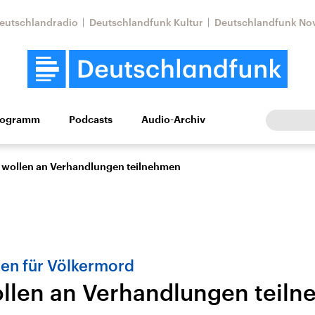
eutschlandradio
Deutschlandfunk Kultur
Deutschlandfunk No
rogramm
Podcasts
Audio-Archiv
Wirtschaft
Wissen
Kultur
Europa
Gesellschaf
 wollen an Verhandlungen teilnehmen
en für Völkermord
llen an Verhandlungen teil
Nahostkonflikt
Iran
le Beiträge,
Aktuelle Lage und
Aktuelle Lage und