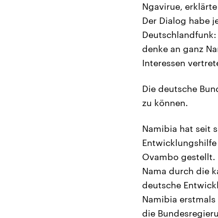
Ngavirue, erklärt
Der Dialog habe j
Deutschlandfunk: „
denke an ganz Nam
Interessen vertret
Die deutsche Bund
zu können.
Namibia hat seit 
Entwicklungshilf
Ovambo gestellt. 
Nama durch die ka
deutsche Entwickl
Namibia erstmals
die Bundesregierun