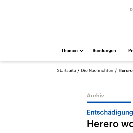
D
Themen
Sendungen
P
Die Nachrichten
Politik
/
/
Startseite
Die Nachrichten
Herero
Hörspiel und Feature
Musik
Archiv
Entschädigung
Herero wo
Landtagswahl Sachsen-
USA
Anhalt 2026
Aktuel