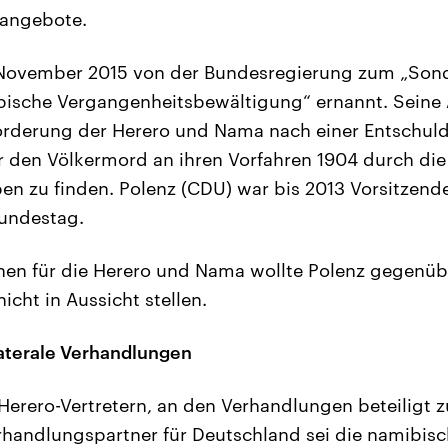
sangebote.
November 2015 von der Bundesregierung zum „Son
ische Vergangenheitsbewältigung“ ernannt. Seine A
Forderung der Herero und Nama nach einer Entschul
r den Völkermord an ihren Vorfahren 1904 durch di
pen zu finden. Polenz (CDU) war bis 2013 Vorsitzen
undestag.
onen für die Herero und Nama wollte Polenz gegenü
cht in Aussicht stellen.
laterale Verhandlungen
erero-Vertretern, an den Verhandlungen beteiligt 
rhandlungspartner für Deutschland sei die namibisc