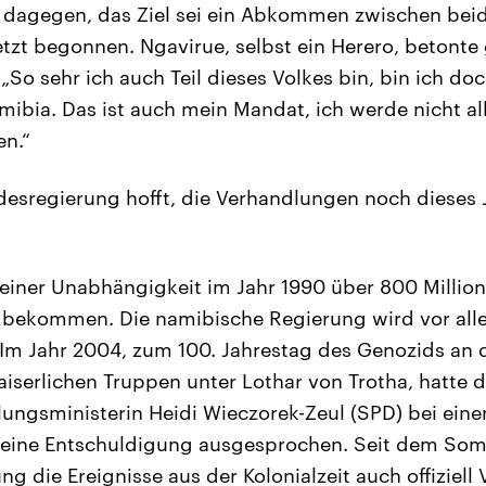
e dagegen, das Ziel sei ein Abkommen zwischen bei
etzt begonnen. Ngavirue, selbst ein Herero, beton
So sehr ich auch Teil dieses Volkes bin, bin ich do
ibia. Das ist auch mein Mandat, ich werde nicht al
en.“
esregierung hofft, die Verhandlungen noch dieses 
seiner Unabhängigkeit im Jahr 1990 über 800 Millio
e bekommen. Die namibische Regierung wird vor all
Im Jahr 2004, zum 100. Jahrestag des Genozids an 
iserlichen Truppen unter Lothar von Trotha, hatte 
ungsministerin Heidi Wieczorek-Zeul (SPD) bei eine
 eine Entschuldigung ausgesprochen. Seit dem So
g die Ereignisse aus der Kolonialzeit auch offiziell