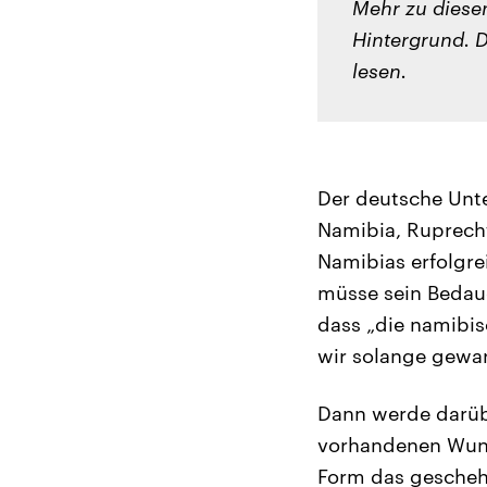
Mehr zu diese
Hintergrund. 
lesen.
Der deutsche Unt
Namibia, Ruprecht
Namibias erfolgr
müsse sein Bedaue
dass „die namibisc
wir solange gewar
Dann werde darüb
vorhandenen Wunde
Form das geschehe