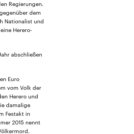
den Regierungen.
te gegenüber dem
ch Nationalist und
leine Herero-
Jahr abschließen
nen Euro
em vom Volk der
den Herero und
die damalige
m Festakt in
mmer 2015 nennt
 Völkermord.