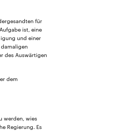
dergesandten für
ufgabe ist, eine
digung und einer
e damaligen
der des Auswärtigen
ber dem
zu werden, wies
he Regierung. Es