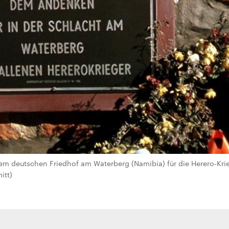
em deutschen Friedhof am Waterberg (Namibia) für die Herero-Krie
itt)