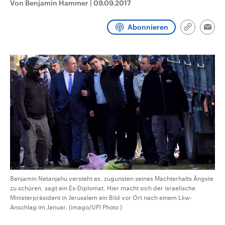
Von Benjamin Hammer
|
09.09.2017
CDU, SPD und FDP regiert.-
aktuelle Weltgeschehen.
Umfragen, Prognosen,
Wahlprogramme, aktuelle Berichte
Abonnieren
Sendungen
Programm
Podcasts
und Hintergründe zu den Parteien
Link
Emai
und Kandidaten der anstehenden
kopieren/te
Wahl.
Audio-Archiv
Benjamin Netanjahu versteht es, zugunsten seines Machterhalts Ängste
zu schüren, sagt ein Ex-Diplomat. Hier macht sich der israelische
Ministerpräsident in Jerusalem ein Bild vor Ort nach einem Lkw-
Anschlag im Januar. (imago/UPI Photo )