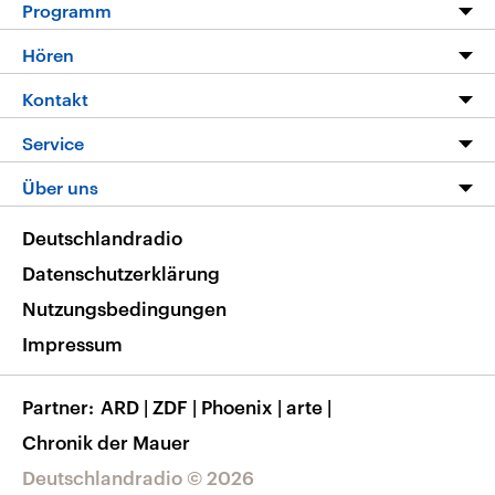
Programm
Programm
Hören
Alle Sendungen
Livestream
Kontakt
Die Nachrichten
Audios
Hörerservice
Service
Nachrichtenleicht
Podcasts
Social Media
FAQ
Über uns
Neue Beiträge auf dlf.de
Deutschlandfunk App
Newsletter
Deutschlandradio
Themen-Schwerpunkte
Nachrichten App
Deutschlandradio
Veranstaltungen
Presse
Frequenzen
Datenschutzerklärung
Musikliste
Ausbildung und Karriere
Nutzungsbedingungen
RSS
Transparenz
Impressum
Korrekturen
Barrierefreiheit
Partner
ARD
|
ZDF
|
Phoenix
|
arte
|
Chronik der Mauer
Deutschlandradio © 2026