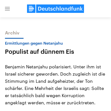
Close
menu
Archiv
Themen
Ermittlungen gegen Netanjahu
Populist auf dünnem Eis
Benjamin Netanjahu polarisiert. Unter ihm ist
Israel sicherer geworden. Doch zugleich ist die
Stimmung im Land aufgeheizter, der Ton
Landtagswahl Sachsen-Anhalt
USA
schärfer. Eine Mehrheit der Israelis sagt: Sollte
2026
Aktuelle Beiträge, Analys
Alle Informationen
er tatsächlich bald wegen Korruption
Hintergründe
Sachsen-Anhalt wählt am 6.
Wirtschaftlich und militäri
angeklagt werden, müsse er zurücktreten.
September 2026 einen neuen
gehören die Vereinigten S
Landtag. Seit 2021 wird das
den mächtigsten Ländern 
Bundesland von einer Koalition aus
mit großem Einfluss auf d