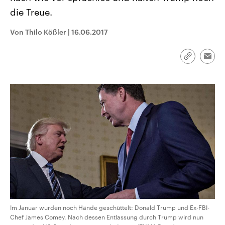
CDU, SPD und FDP regiert.-
aktuelle Weltgeschehen.
die Treue.
Umfragen, Prognosen,
Wahlprogramme, aktuelle Berichte
Sendungen
Programm
Podcasts
und Hintergründe zu den Parteien
Von Thilo Kößler
|
16.06.2017
und Kandidaten der anstehenden
Wahl.
Audio-Archiv
Link
Emai
kopieren/te
Im Januar wurden noch Hände geschüttelt: Donald Trump und Ex-FBI-
Chef James Comey. Nach dessen Entlassung durch Trump wird nun