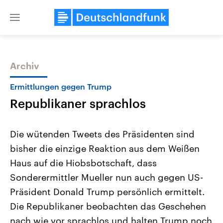
Close
menu
Archiv
Themen
Ermittlungen gegen Trump
Republikaner sprachlos
Die wütenden Tweets des Präsidenten sind
bisher die einzige Reaktion aus dem Weißen
Haus auf die Hiobsbotschaft, dass
Landtagswahl Sachsen-Anhalt
USA
Sonderermittler Mueller nun auch gegen US-
2026
Aktuelle Beiträge, Analys
Alle Informationen
Präsident Donald Trump persönlich ermittelt.
Hintergründe
Sachsen-Anhalt wählt am 6.
Wirtschaftlich und militäri
Die Republikaner beobachten das Geschehen
September 2026 einen neuen
gehören die Vereinigten S
Landtag. Seit 2021 wird das
den mächtigsten Ländern 
nach wie vor sprachlos und halten Trump noch
Bundesland von einer Koalition aus
mit großem Einfluss auf d