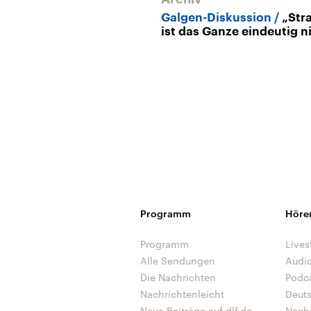
Galgen-Diskussion
„Str
ist das Ganze eindeutig n
Programm
Höre
Programm
Lives
Alle Sendungen
Audi
Die Nachrichten
Podc
Nachrichtenleicht
Deut
Neue Beiträge auf dlf.de
Nach