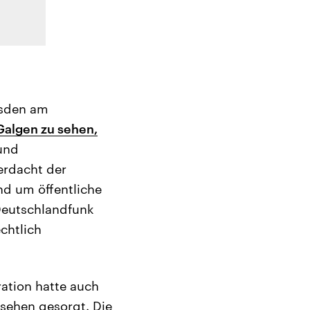
esden am
Galgen zu sehen,
und
erdacht der
nd um öffentliche
Deutschlandfunk
echtlich
ation hatte auch
sehen gesorgt. Die