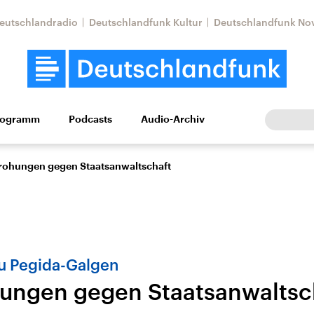
eutschlandradio
Deutschlandfunk Kultur
Deutschlandfunk No
rogramm
Podcasts
Audio-Archiv
Wirtschaft
Wissen
Kultur
Europa
Gesellschaf
ohungen gegen Staatsanwaltschaft
zu Pegida-Galgen
ungen gegen Staatsanwaltsc
Nahostkonflikt
Iran
le Beiträge,
Aktuelle Lage und
Aktuelle Lage und