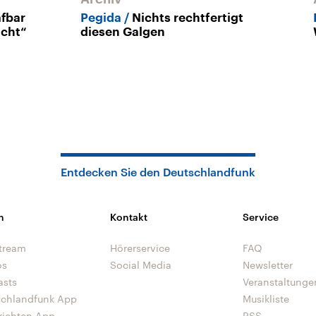
afbar
Pegida
Nichts rechtfertigt
icht“
diesen Galgen
Entdecken Sie den Deutschlandfunk
n
Kontakt
Service
tream
Hörerservice
FAQ
os
Social Media
Newsletter
asts
Veranstaltunge
schlandfunk App
Musikliste
richten App
RSS