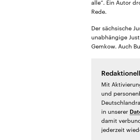
alle“. Ein Autor 
Rede.
Der sächsische Ju
unabhängige Justi
Gemkow. Auch Bun
Redaktionel
Mit Aktivierun
und personenb
Deutschlandrad
in unserer
Dat
damit verbund
jederzeit wied