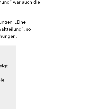
hnung“ war auch die
ungen. „Eine
altteilung“, so
ohungen.
eigt
Sie