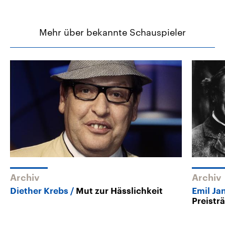
Mehr über bekannte Schauspieler
Archiv
Archiv
Diether Krebs
Mut zur Hässlichkeit
Emil Ja
Preistr