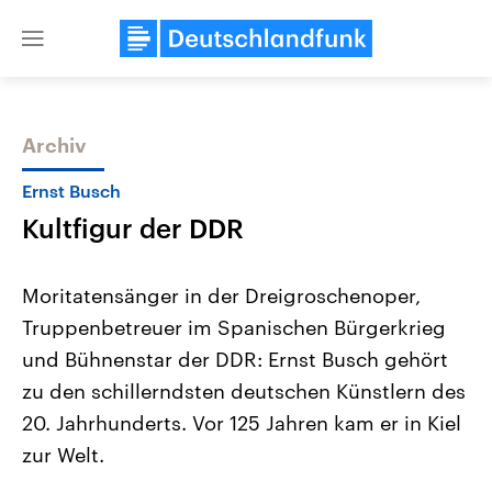
Close
menu
Archiv
Themen
Ernst Busch
Kultfigur der DDR
Moritatensänger in der Dreigroschenoper,
Truppenbetreuer im Spanischen Bürgerkrieg
und Bühnenstar der DDR: Ernst Busch gehört
USA
Nahostkonflikt
zu den schillerndsten deutschen Künstlern des
Aktuelle Beiträge, Analysen und
Aktuelle Lage und Hinter
Der Überfall der palästine
Hintergründe
20. Jahrhunderts. Vor 125 Jahren kam er in Kiel
Wirtschaftlich und militärisch
Terrororganisation Hamas
zur Welt.
gehören die Vereinigten Staaten zu
Oktober 2023 auf Israel ha
den mächtigsten Ländern der Erde,
Region wieder die Gewalt 
mit großem Einfluss auf das
Israel möchte die Hamas z