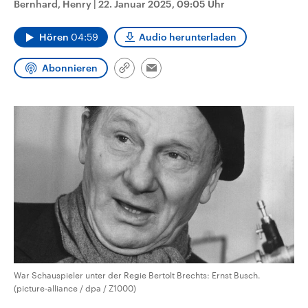
Bernhard, Henry
|
22. Januar 2025, 09:05 Uhr
aktuelle Weltgeschehen.
Diese wird wie die Hisboll
Libanon vom Iran unterstüt
Hören
04:59
Audio herunterladen
Sendungen
Programm
Podcasts
Abonnieren
Link
Email
Audio-Archiv
kopieren/teilen
War Schauspieler unter der Regie Bertolt Brechts: Ernst Busch.
(picture-alliance / dpa / Z1000)