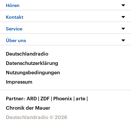
Programm
Hören
Alle Sendungen
Livestream
Kontakt
Die Nachrichten
Audios
Hörerservice
Service
Nachrichtenleicht
Podcasts
Social Media
FAQ
Über uns
Neue Beiträge auf dlf.de
Deutschlandfunk App
Newsletter
Deutschlandradio
Themen-Schwerpunkte
Nachrichten App
Deutschlandradio
Veranstaltungen
Presse
Frequenzen
Datenschutzerklärung
Musikliste
Ausbildung und Karriere
Nutzungsbedingungen
RSS
Transparenz
Impressum
Korrekturen
Barrierefreiheit
Partner
ARD
|
ZDF
|
Phoenix
|
arte
|
Chronik der Mauer
Deutschlandradio © 2026