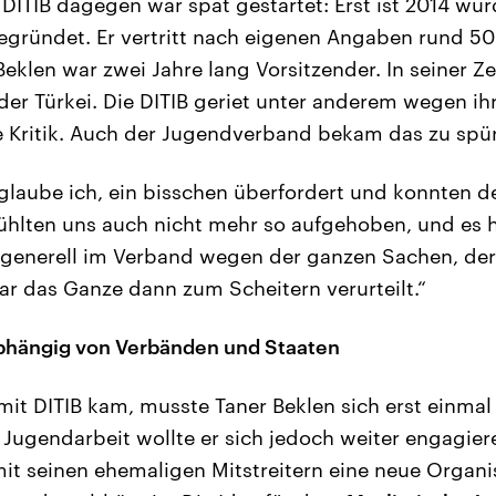
DITIB dagegen war spät gestartet: Erst ist 2014 wur
gründet. Er vertritt nach eigenen Angaben rund 5
klen war zwei Jahre lang Vorsitzender. In seiner Ze
der Türkei. Die DITIB geriet unter anderem wegen ih
 Kritik. Auch der Jugendverband bekam das zu spü
glaube ich, ein bisschen überfordert und konnten d
ühlten uns auch nicht mehr so aufgehoben, und es 
 generell im Verband wegen der ganzen Sachen, der
r das Ganze dann zum Scheitern verurteilt.“
bhängig von Verbänden und Staaten
it DITIB kam, musste Taner Beklen sich erst einmal 
Jugendarbeit wollte er sich jedoch weiter engagie
t seinen ehemaligen Mitstreitern eine neue Organi