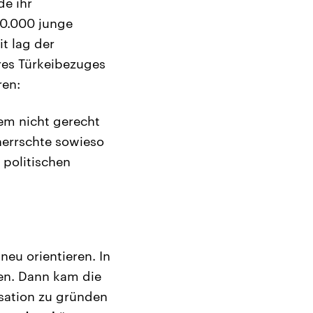
de ihr
00.000 junge
it lag der
res Türkeibezuges
ren:
em nicht gerecht
herrschte sowieso
 politischen
neu orientieren. In
ren. Dann kam die
sation zu gründen