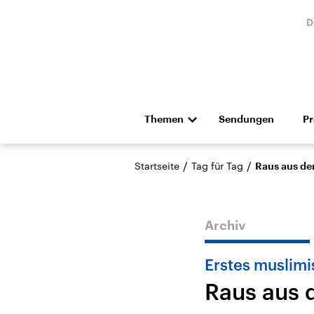
D
Themen
Sendungen
P
Die Nachrichten
Politik
/
/
Startseite
Tag für Tag
Raus aus d
Hörspiel und Feature
Musik
Archiv
Erstes muslim
Raus aus
Landtagswahl Sachsen-
USA
Anhalt 2026
Aktuel