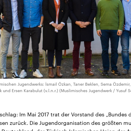
imischen Jugendwerks: İsmail Özkan, Taner Beklen, Sema Özdemi
und Ersen Karabulut (v.l.n.r.) (Muslimisches Jugendwerk / Yusuf 
schlag: Im Mai 2017 trat der Vorstand des „Bundes
sen zurück. Die Jugendorganisation des größten m