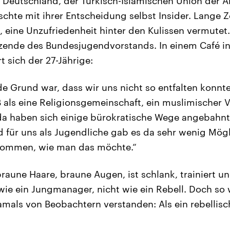
Deutschland, der Türkisch-Islamischen Union der Ans
schte mit ihrer Entscheidung selbst Insider. Lange 
, eine Unzufriedenheit hinter den Kulissen vermutet
tzende des Bundesjugendvorstands. In einem Café i
t sich der 27-Jährige:
e Grund war, dass wir uns nicht so entfalten konnte
B als eine Religionsgemeinschaft, ein muslimischer V
da haben sich einige bürokratische Wege angebahnt
 für uns als Jugendliche gab es da sehr wenig Mögl
 kommen, wie man das möchte.“
raune Haare, braune Augen, ist schlank, trainiert und
 wie ein Jungmanager, nicht wie ein Rebell. Doch so
mals von Beobachtern verstanden: Als ein rebellisc
.