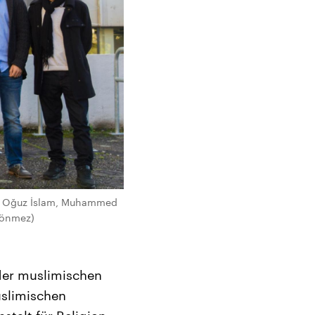
r, Oğuz İslam, Muhammed
Sönmez)
 der muslimischen
uslimischen