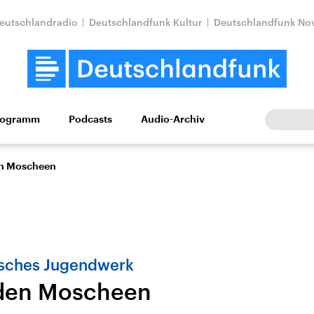
eutschlandradio
Deutschlandfunk Kultur
Deutschlandfunk No
rogramm
Podcasts
Audio-Archiv
Wirtschaft
Wissen
Kultur
Europa
Gesellschaf
en Moscheen
isches Jugendwerk
 den Moscheen
Nahostkonflikt
Iran
le Beiträge,
Aktuelle Lage und
Aktuelle Lage und