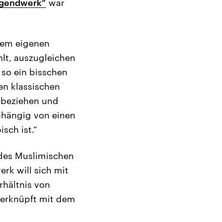
ugendwerk“
war
inem eigenen
hlt, auszugleichen
 so ein bisschen
en klassischen
zubeziehen und
bhängig von einen
sch ist.“
 des Muslimischen
rk will sich mit
hältnis von
verknüpft mit dem