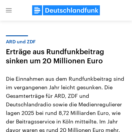
Close
menu
ARD und ZDF
Themen
Erträge aus Rundfunkbeitrag
sinken um 20 Millionen Euro
Die Einnahmen aus dem Rundfunkbeitrag sind
im vergangenen Jahr leicht gesunken. Die
Gesamterträge für ARD, ZDF und
Landtagswahl Sachsen-Anhalt
USA
Deutschlandradio sowie die Medienregulierer
2026
Aktuelle Beiträge, Analys
lagen 2025 bei rund 8,72 Milliarden Euro, wie
Alle Informationen
Hintergründe
Sachsen-Anhalt wählt am 6.
Wirtschaftlich und militäri
der Beitragsservice in Köln mitteilte. Im Jahr
September 2026 einen neuen
gehören die Vereinigten S
Landtag. Seit 2021 wird das
den mächtigsten Ländern 
davor waren es rund 20 Millionen Euro mehr.
Bundesland von einer Koalition aus
mit großem Einfluss auf d