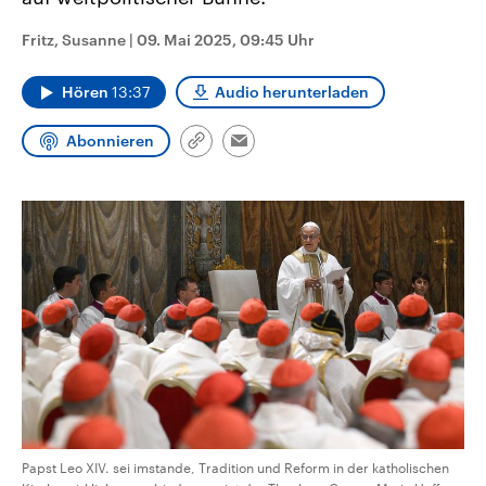
CDU, SPD und FDP regiert.-
aktuelle Weltgeschehen.
Umfragen, Prognosen,
Fritz, Susanne
|
09. Mai 2025, 09:45 Uhr
Wahlprogramme, aktuelle Berichte
Sendungen
Programm
Podcasts
und Hintergründe zu den Parteien
und Kandidaten der anstehenden
Hören
13:37
Audio herunterladen
Wahl.
Audio-Archiv
Abonnieren
Link
Email
kopieren/teilen
Papst Leo XIV. sei imstande, Tradition und Reform in der katholischen