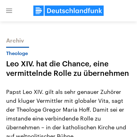
Close
menu
Archiv
Themen
Theologe
Leo XIV. hat die Chance, eine
vermittelnde Rolle zu übernehmen
Papst Leo XIV. gilt als sehr genauer Zuhörer
und kluger Vermittler mit globaler Vita, sagt
Landtagswahl Sachsen-Anhalt
USA
der Theologe Gregor Maria Hoff. Damit sei er
2026
Aktuelle Beiträge, Analys
Alle Informationen
Hintergründe
imstande eine verbindende Rolle zu
Sachsen-Anhalt wählt am 6.
Wirtschaftlich und militäri
September 2026 einen neuen
gehören die Vereinigten S
übernehmen – in der katholischen Kirche und
Landtag. Seit 2021 wird das
den mächtigsten Ländern 
auf weltpolitischer Bühne.
Bundesland von einer Koalition aus
mit großem Einfluss auf d