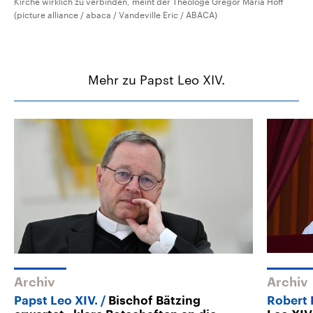
Kirche wirklich zu verbinden, meint der Theologe Gregor Maria Hoff
(picture alliance / abaca / Vandeville Eric / ABACA)
Mehr zu Papst Leo XIV.
Archiv
Archiv
Papst Leo XIV.
Bischof Bätzing
Robert 