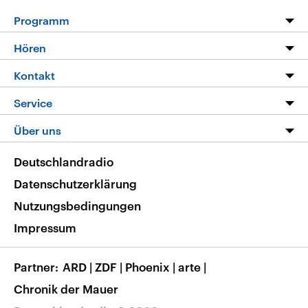
Programm
Programm
Hören
Alle Sendungen
Livestream
Kontakt
Die Nachrichten
Audios
Hörerservice
Service
Nachrichtenleicht
Podcasts
Social Media
FAQ
Über uns
Neue Beiträge auf dlf.de
Deutschlandfunk App
Newsletter
Deutschlandradio
Themen-Schwerpunkte
Nachrichten App
Deutschlandradio
Veranstaltungen
Presse
Frequenzen
Datenschutzerklärung
Musikliste
Ausbildung und Karriere
Nutzungsbedingungen
RSS
Transparenz
Impressum
Korrekturen
Barrierefreiheit
Partner
ARD
|
ZDF
|
Phoenix
|
arte
|
Chronik der Mauer