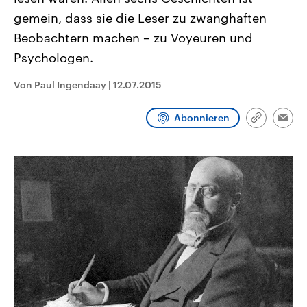
CDU, SPD und FDP regiert.-
aktuelle Weltgeschehen.
gemein, dass sie die Leser zu zwanghaften
Umfragen, Prognosen,
Wahlprogramme, aktuelle Berichte
Beobachtern machen – zu Voyeuren und
Sendungen
Programm
Podcasts
und Hintergründe zu den Parteien
und Kandidaten der anstehenden
Psychologen.
Wahl.
Audio-Archiv
Von Paul Ingendaay
|
12.07.2015
Abonnieren
Link
Emai
kopieren/te