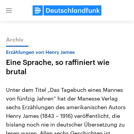
Close
menu
Archiv
Themen
Erzählungen von Henry James
Eine Sprache, so raffiniert wie
brutal
Unter dem Titel „Das Tagebuch eines Mannes
von fünfzig Jahren“ hat der Manesse Verlag
Landtagswahl Sachsen-Anhalt
USA
sechs Erzählungen des amerikanischen Autors
2026
Aktuelle Beiträge, Analys
Alle Informationen
Hintergründe
Henry James (1843 – 1916) veröffentlicht, die
Sachsen-Anhalt wählt am 6.
Wirtschaftlich und militäri
September 2026 einen neuen
gehören die Vereinigten S
bislang noch nie in deutscher Übersetzung zu
Landtag. Seit 2021 wird das
den mächtigsten Ländern 
lesen waren. Allen sechs Geschichten ist
Bundesland von einer Koalition aus
mit großem Einfluss auf d