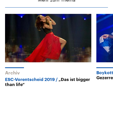
Archiv
Boykott
Gezerr
ESC-Vorentscheid 2019
„Das ist bigger
than life“