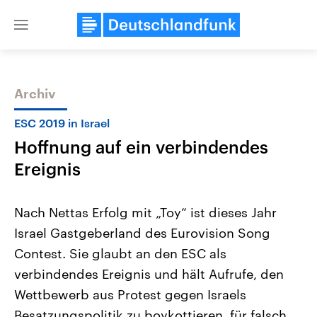
Close
menu
Archiv
Themen
ESC 2019 in Israel
Hoffnung auf ein verbindendes
Ereignis
Nach Nettas Erfolg mit „Toy“ ist dieses Jahr
Israel Gastgeberland des Eurovision Song
Landtagswahl Sachsen-Anhalt
USA
Contest. Sie glaubt an den ESC als
2026
Aktuelle Beiträge, Analys
Alle Informationen
Hintergründe
verbindendes Ereignis und hält Aufrufe, den
Sachsen-Anhalt wählt am 6.
Wirtschaftlich und militäri
September 2026 einen neuen
gehören die Vereinigten S
Wettbewerb aus Protest gegen Israels
Landtag. Seit 2021 wird das
den mächtigsten Ländern 
Besatzungspolitik zu boykottieren, für falsch.
Bundesland von einer Koalition aus
mit großem Einfluss auf d