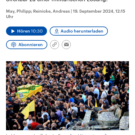
CDU, SPD und FDP regiert.-
aktuelle Weltgeschehen.
Umfragen, Prognosen,
May, Philipp; Reinicke, Andreas
|
19. September 2024, 12:15
Wahlprogramme, aktuelle Berichte
Uhr
Sendungen
Programm
Podcasts
und Hintergründe zu den Parteien
und Kandidaten der anstehenden
Wahl.
Hören
10:30
Audio herunterladen
Audio-Archiv
Abonnieren
Link
Email
kopieren/teilen