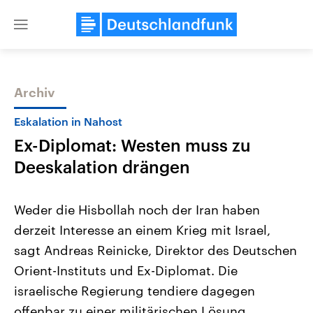
Close
menu
Archiv
Themen
Eskalation in Nahost
Ex-Diplomat: Westen muss zu
Deeskalation drängen
Weder die Hisbollah noch der Iran haben
derzeit Interesse an einem Krieg mit Israel,
Landtagswahl Sachsen-Anhalt
USA
sagt Andreas Reinicke, Direktor des Deutschen
2026
Aktuelle Beiträge, Analys
Alle Informationen
Hintergründe
Orient-Instituts und Ex-Diplomat. Die
Sachsen-Anhalt wählt am 6.
Wirtschaftlich und militäri
September 2026 einen neuen
gehören die Vereinigten S
israelische Regierung tendiere dagegen
Landtag. Seit 2021 wird das
den mächtigsten Ländern 
offenbar zu einer militärischen Lösung.
Bundesland von einer Koalition aus
mit großem Einfluss auf d