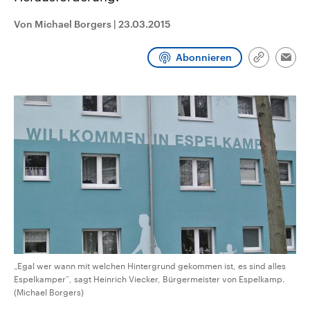
CDU, SPD und FDP regiert.-
aktuelle Weltgeschehen.
Umfragen, Prognosen,
Von Michael Borgers
|
23.03.2015
Wahlprogramme, aktuelle Berichte
Sendungen
Programm
Podcasts
und Hintergründe zu den Parteien
und Kandidaten der anstehenden
Abonnieren
Link
Wahl.
Emai
kopieren/te
Audio-Archiv
„Egal wer wann mit welchen Hintergrund gekommen ist, es sind alles
Espelkamper“, sagt Heinrich Viecker, Bürgermeister von Espelkamp.
(Michael Borgers)