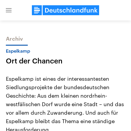
Close
menu
Archiv
Themen
Espelkamp
Ort der Chancen
Espelkamp ist eines der interessantesten
Siedlungsprojekte der bundesdeutschen
Geschichte: Aus dem kleinen nordrhein-
Landtagswahl Sachsen-Anhalt
USA
westfälischen Dorf wurde eine Stadt – und das
2026
Aktuelle Beiträge, Analys
Alle Informationen
vor allem durch Zuwanderung. Und auch für
Hintergründe
Sachsen-Anhalt wählt am 6.
Wirtschaftlich und militäri
Espelkamp bleibt das Thema eine ständige
September 2026 einen neuen
gehören die Vereinigten S
Landtag. Seit 2021 wird das
den mächtigsten Ländern 
Herausforderung.
Bundesland von einer Koalition aus
mit großem Einfluss auf d