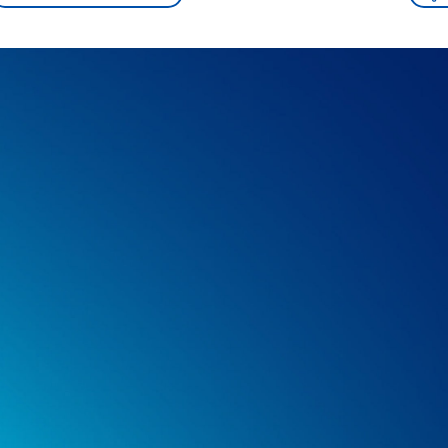
sen und
Hintergründe
Hintergründe
Der Überfall der
Der Iran – seit der
rgründe
haftlich und
palästinensischen
Islamischen Revolu
risch gehören die
Terrororganisation
1979 auch Islamisc
igten Staaten zu
Hamas im Oktober 2023
Republik Iran – ist e
ächtigsten
auf Israel hat in der
von einem
n der Erde, mit
Region wieder die
Religionsführer auto
 Einfluss auf das
Gewalt entfacht. Israel
regierter Staat im 
le Weltgeschehen.
möchte die Hamas
Osten. Eine Feindsc
zerstören. Diese wird wie
zu Israel und zu de
die Hisbollah im Libanon
ist fest in der
vom Iran unterstützt.
Staatsideologie
verankert.