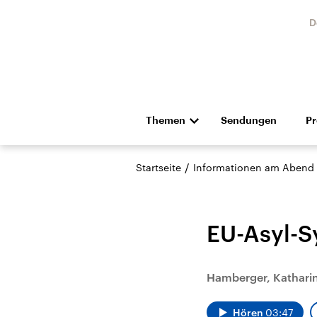
D
Themen
Sendungen
P
Die Nachrichten
Politik
/
Startseite
Informationen am Abend
Hörspiel und Feature
Musik
EU-Asyl-S
Hamberger, Kathari
Landtagswahl Sachsen-
USA
Anhalt 2026
Aktuel
Hören
03:47