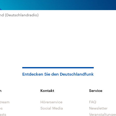
nd (Deutschlandradio)
Entdecken Sie den Deutschlandfunk
n
Kontakt
Service
tream
Hörerservice
FAQ
os
Social Media
Newsletter
asts
Veranstaltunge