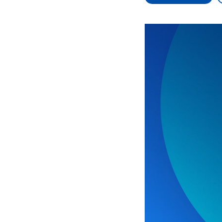
Alle Informationen
Analy
Sachsen-Anhalt wählt
Hinte
am 6. September 2026
Wirtsc
einen neuen Landtag.
militä
Seit 2021 wird das
Verein
Bundesland von einer
den m
Koalition aus CDU, SPD
Länder
und FDP regiert.-
großem
Umfragen, Prognosen,
aktuel
Wahlprogramme,
aktuelle Berichte und
Hintergründe zu den
Parteien und Kandidaten
der anstehenden Wahl.