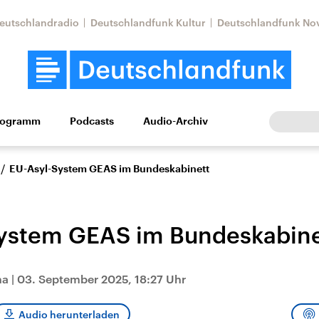
eutschlandradio
Deutschlandfunk Kultur
Deutschlandfunk No
rogramm
Podcasts
Audio-Archiv
Wirtschaft
Wissen
Kultur
Europa
Gesellschaf
/
EU-Asyl-System GEAS im Bundeskabinett
ystem GEAS im Bundeskabine
na
|
03. September 2025, 18:27 Uhr
Nahostkonflikt
Iran
le Beiträge,
Aktuelle Lage und
Aktuelle Lage und
Audio herunterladen