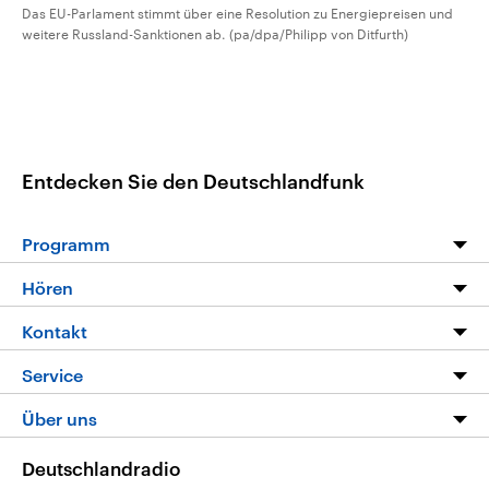
Das EU-Parlament stimmt über eine Resolution zu Energiepreisen und
weitere Russland-Sanktionen ab. (pa/dpa/Philipp von Ditfurth)
Entdecken Sie den Deutschlandfunk
Programm
Programm
Hören
Alle Sendungen
Livestream
Kontakt
Die Nachrichten
Audios
Hörerservice
Service
Nachrichtenleicht
Podcasts
Social Media
FAQ
Über uns
Neue Beiträge auf dlf.de
Deutschlandfunk App
Newsletter
Deutschlandradio
Themen-Schwerpunkte
Nachrichten App
Deutschlandradio
Veranstaltungen