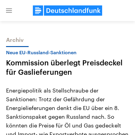
Close
menu
Archiv
Themen
Neue EU-Russland-Sanktionen
Kommission überlegt Preisdeckel
für Gaslieferungen
Energiepolitik als Stellschraube der
Sanktionen: Trotz der Gefährdung der
Landtagswahl Sachsen-Anhalt
USA
Energielieferungen denkt die EU über ein 8.
2026
Aktuelle Beiträge, Analys
Alle Informationen
Hintergründe
Sanktionspaket gegen Russland nach. So
Sachsen-Anhalt wählt am 6.
Wirtschaftlich und militäri
September 2026 einen neuen
gehören die Vereinigten S
könnten die Preise für Öl und Gas gedeckelt
Landtag. Seit 2021 wird das
den mächtigsten Ländern 
und Import- wie Exportverbote ausgesprochen
Bundesland von einer Koalition aus
mit großem Einfluss auf d