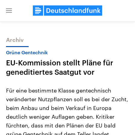
Close
menu
Archiv
Themen
Grüne Gentechnik
EU-Kommission stellt Pläne für
geneditiertes Saatgut vor
Für eine bestimmte Klasse gentechnisch
veränderter Nutzpflanzen soll es bei der Zucht,
Landtagswahl Sachsen-Anhalt
USA
beim Anbau und beim Verkauf in Europa
2026
Aktuelle Beiträge, Analys
Alle Informationen
Hintergründe
deutlich weniger Auflagen geben. Kritiker
Sachsen-Anhalt wählt am 6.
Wirtschaftlich und militäri
September 2026 einen neuen
gehören die Vereinigten S
fürchten, dass mit den Plänen der EU bald
Landtag. Seit 2021 wird das
den mächtigsten Ländern 
grüne Gentechnik auf dem Teller landet.
Bundesland von einer Koalition aus
mit großem Einfluss auf d