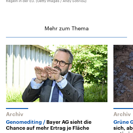
Regeln in der EU. (Getty Images / Andy Sotiriou)
Mehr zum Thema
Archiv
Archiv
Genomediting
Bayer AG sieht die
Grüne 
Chance auf mehr Ertrag je Fläche
sich, a