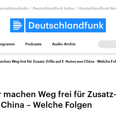
eutschlandradio
Deutschlandfunk Kultur
Deutschlandfunk No
rogramm
Podcasts
Audio-Archiv
Wirtschaft
Wissen
Kultur
Europa
Gesellschaf
chen Weg frei für Zusatz-Zölle auf E-Autos aus China - Welche Fo
 machen Weg frei für Zusatz-Z
 China – Welche Folgen
tkonflikt
Iran
Faktenchecks
In unseren Faktenc
lle Lage und
Aktuelle Lage und