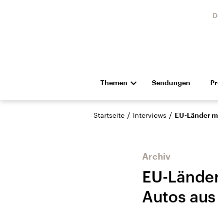
D
Themen
Sendungen
P
Die Nachrichten
Politik
/
/
Startseite
Interviews
EU-Länder ma
Hörspiel und Feature
Musik
Archiv
EU-Länder
Autos aus
USA
Nahos
Aktuelle Beiträge,
Aktue