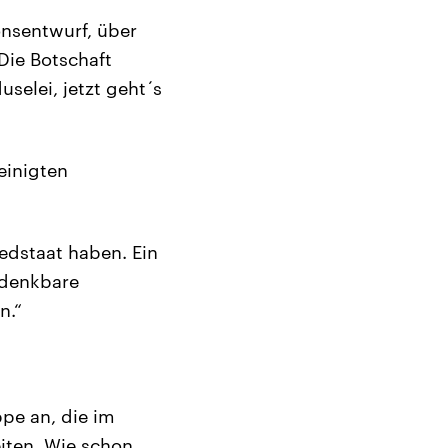
onsentwurf, über
Die Botschaft
selei, jetzt geht´s
einigten
iedstaat haben. Ein
s denkbare
n.“
pe an, die im
iten. Wie schon