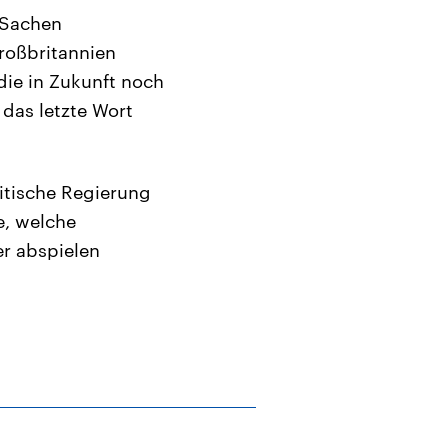
 Sachen
roßbritannien
 die in Zukunft noch
das letzte Wort
ritische Regierung
e, welche
er abspielen