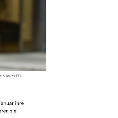
halb muss EU-
anuar ihre
eren sie