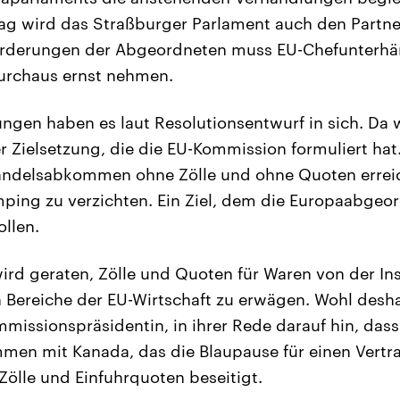
rag wird das Straßburger Parlament auch den Partne
 Forderungen der Abgeordneten muss EU-Chefunterhä
durchaus ernst nehmen.
ngen haben es laut Resolutionsentwurf in sich. Da 
 Zielsetzung, die die EU-Kommission formuliert hat
handelsabkommen ohne Zölle und ohne Quoten erre
mping zu verzichten. Ein Ziel, dem die Europaabgeo
llen.
rd geraten, Zölle und Quoten für Waren von der Ins
en Bereiche der EU-Wirtschaft zu erwägen. Wohl desh
mmissionspräsidentin, in ihrer Rede darauf hin, das
men mit Kanada, das die Blaupause für einen Vertr
 Zölle und Einfuhrquoten beseitigt.