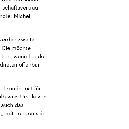
rschaftsvertrag
ndler Michel
werden Zweifel
. Die möchte
ichen, wenn London
rdneten offenbar
el zumindest für
alb wies Ursula von
s auch das
ag mit London sein