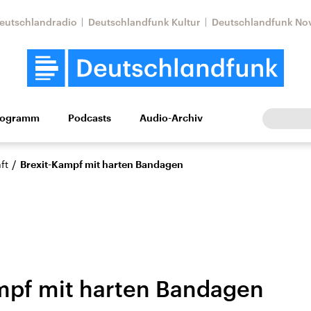
eutschlandradio
Deutschlandfunk Kultur
Deutschlandfunk No
rogramm
Podcasts
Audio-Archiv
Wirtschaft
Wissen
Kultur
Europa
Gesellschaf
/
ft
Brexit-Kampf mit harten Bandagen
mpf mit harten Bandagen
Nahostkonflikt
Iran
le Beiträge,
Aktuelle Lage und
Aktuelle Lage und