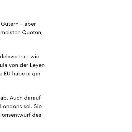
n Gütern – aber
e meisten Quoten,
ndelsvertrag wie
sula von der Leyen
e EU habe ja gar
 ab. Auch darauf
Londons sei. Sie
tionsentwurf des