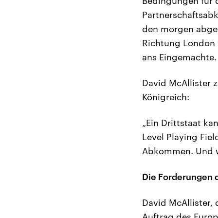
Bedingungen für 
Partnerschaftsabk
den morgen abges
Richtung London w
ans Eingemachte.
David McAllister
Königreich:
„Ein Drittstaat ka
Level Playing Fiel
Abkommen. Und wi
Die Forderungen 
David McAllister,
Auftrag des Euro