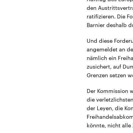
den Austrittsvert
ratifizieren. Die
Barnier deshalb 
Und diese Forderu
angemeldet an der
nämlich ein Frei
zusichert, auf Du
Grenzen setzen wo
Der Kommission wi
die verletzlichst
der Leyen, die Ko
Freihandelsabkom
könnte, nicht alle