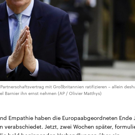
Partnerschaftsvertrag mit Großbritannien ratifizieren – allein des
l Barnier ihn ernst nehmen (AP / Olivier Matthys)
und Empathie haben die Europaabgeordneten Ende J
n verabschiedet. Jetzt, zwei Wochen später, formuli