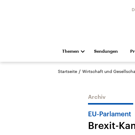
D
Themen
Sendungen
P
Die Nachrichten
Politik
/
Startseite
Wirtschaft und Gesellscha
Hörspiel und Feature
Musik
Archiv
EU-Parlament
Brexit-Ka
Landtagswahl Sachsen-
USA
Anhalt 2026
Aktuel