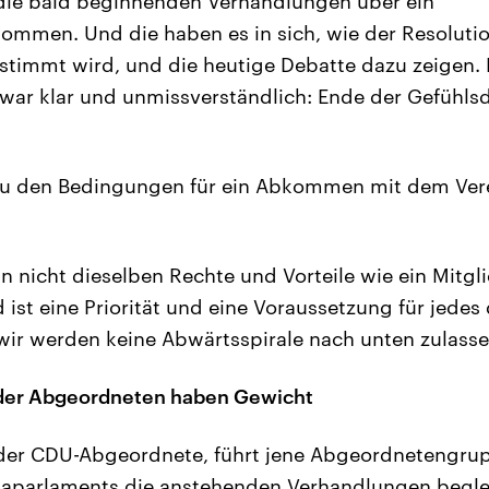
die bald beginnenden Verhandlungen über ein
ommen. Und die haben es in sich, wie der Resoluti
timmt wird, und die heutige Debatte dazu zeigen. 
ar klar und unmissverständlich: Ende der Gefühlsdu
 zu den Bedingungen für ein Abkommen mit dem Ver
nn nicht dieselben Rechte und Vorteile wie ein Mitgl
d ist eine Priorität und eine Voraussetzung für jede
r werden keine Abwärtsspirale nach unten zulasse
der Abgeordneten haben Gewicht
 der CDU-Abgeordnete, führt jene Abgeordnetengrup
paparlaments die anstehenden Verhandlungen begle