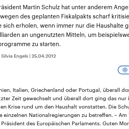
sen und
Hintergründe
Hintergründe
Der Überfall der
Der Iran – seit der
rgründe
äsident Martin Schulz hat unter anderem Ange
haftlich und
palästinensischen
Islamischen Revolu
risch gehören die
Terrororganisation
1979 auch Islamisc
wegen des geplanten Fiskalpakts scharf kritisie
igten Staaten zu
Hamas im Oktober 2023
Republik Iran – ist e
ächtigsten
auf Israel hat in der
von einem
e sich erholen, wenn immer nur die Haushalte g
n der Erde, mit
Region wieder die
Religionsführer auto
 Einfluss auf das
Gewalt entfacht. Israel
regierter Staat im 
lliarden an ungenutzten Mitteln, um beispielsw
le Weltgeschehen.
möchte die Hamas
Osten. Eine Feindsc
zerstören. Diese wird wie
zu Israel und zu de
programme zu starten.
die Hisbollah im Libanon
ist fest in der
vom Iran unterstützt.
Staatsideologie
Silvia Engels
|
25.04.2012
verankert.
ien, Italien, Griechenland oder Portugal, überall do
tzter Zeit gewechselt und überall dort ging das n
ten Krise rund um den Haushalt vonstatten. Die Sch
ie einzelnen Nationalregierungen zu betreffen. – Am
, Präsident des Europäischen Parlaments. Guten Mo