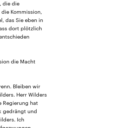
 die die
r die Kommission,
, das Sie eben in
ss dort plötzlich
 entschieden
sion die Macht
wenn. Bleiben wir
lders. Herr Wilders
ne Regierung hat
ik gedrängt und
lders. Ich
aufgezwungen