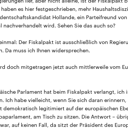
ierungen lief, aber nicht alleine, ist der Fiskalpakt 
 haben es hier festgeschrieben, mehr Haushaltsdiszi
identschaftskandidat Hollande, ein Parteifreund von 
l nachverhandelt wird. Sehen Sie das auch so?
inmal: Der Fiskalpakt ist ausschließlich von Regie
n. Da muss ich Ihnen widersprechen.
rd doch mitgetragen jetzt auch mittlerweile vom E
ische Parlament hat beim Fiskalpakt verlangt, ich 
n. Ich habe vielleicht, wenn Sie sich daran erinnern,
cht demokratisch legitimiert auf der europäischen Eb
paparlament, am Tisch zu sitzen. Die Antwort – übr
ar, auf keinen Fall, da sitzt der Präsident des Eur