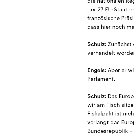
die nationalen Reg
der 27 EU-Staaten
französische Präs
dass hier noch ma
Schulz:
Zunächst e
verhandelt worde
Engels:
Aber er wi
Parlament.
Schulz:
Das Europä
wir am Tisch sitze
Fiskalpakt ist ni
verlangt das Euro
Bundesrepublik – w