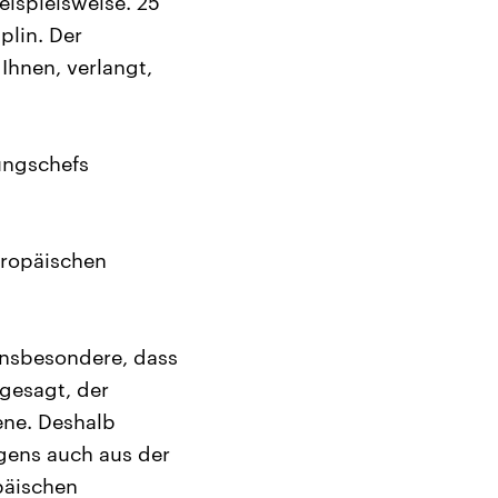
beispielsweise. 25
plin. Der
Ihnen, verlangt,
rungschefs
uropäischen
insbesondere, dass
 gesagt, der
ene. Deshalb
igens auch aus der
opäischen