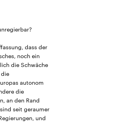
unregierbar?
uffassung, dass der
sches, noch ein
lich die Schwäche
 die
 Europas autonom
ndere die
on, an den Rand
sind seit geraumer
n Regierungen, und