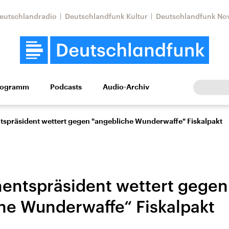
eutschlandradio
Deutschlandfunk Kultur
Deutschlandfunk No
rogramm
Podcasts
Audio-Archiv
Wirtschaft
Wissen
Kultur
Europa
Gesellschaf
spräsident wettert gegen "angebliche Wunderwaffe" Fiskalpakt
entspräsident wettert gegen
he Wunderwaffe“ Fiskalpakt
Nahostkonflikt
Iran
le Beiträge,
Aktuelle Lage und
Aktuelle Lage und