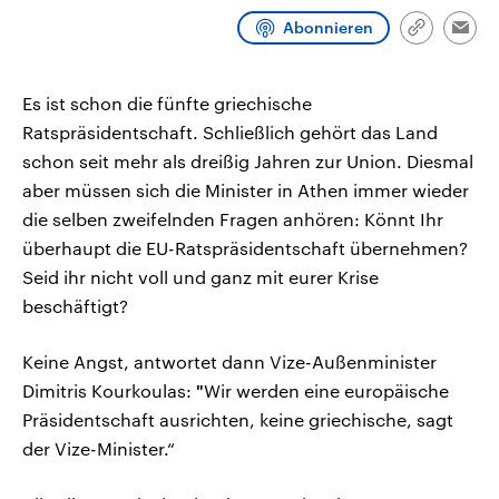
CDU, SPD und FDP regiert.-
aktuelle Weltgeschehen.
Abonnieren
Umfragen, Prognosen,
Link
Emai
Wahlprogramme, aktuelle Berichte
kopieren/te
Sendungen
Programm
Podcasts
und Hintergründe zu den Parteien
und Kandidaten der anstehenden
Es ist schon die fünfte griechische
Wahl.
Audio-Archiv
Ratspräsidentschaft. Schließlich gehört das Land
schon seit mehr als dreißig Jahren zur Union. Diesmal
aber müssen sich die Minister in Athen immer wieder
die selben zweifelnden Fragen anhören: Könnt Ihr
überhaupt die EU-Ratspräsidentschaft übernehmen?
Seid ihr nicht voll und ganz mit eurer Krise
beschäftigt?
Keine Angst, antwortet dann Vize-Außenminister
Dimitris Kourkoulas:
"
Wir werden eine europäische
Präsidentschaft ausrichten, keine griechische, sagt
der Vize-Minister.“