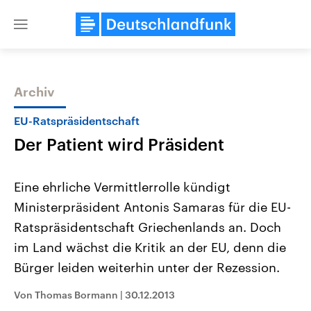
Close
menu
Archiv
Themen
EU-Ratspräsidentschaft
Der Patient wird Präsident
Eine ehrliche Vermittlerrolle kündigt
Ministerpräsident Antonis Samaras für die EU-
Ratspräsidentschaft Griechenlands an. Doch
Landtagswahl Sachsen-Anhalt
USA
im Land wächst die Kritik an der EU, denn die
2026
Aktuelle Beiträge, Analys
Alle Informationen
Bürger leiden weiterhin unter der Rezession.
Hintergründe
Sachsen-Anhalt wählt am 6.
Wirtschaftlich und militäri
September 2026 einen neuen
gehören die Vereinigten S
Von Thomas Bormann
|
30.12.2013
Landtag. Seit 2021 wird das
den mächtigsten Ländern 
Bundesland von einer Koalition aus
mit großem Einfluss auf d