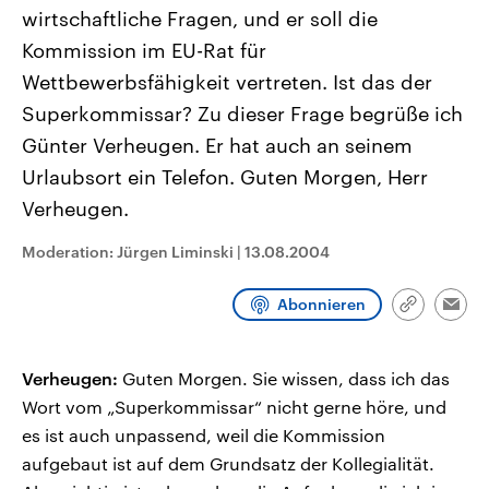
CDU, SPD und FDP regiert.-
aktuelle Weltgeschehen.
wirtschaftliche Fragen, und er soll die
Umfragen, Prognosen,
Kommission im EU-Rat für
Wahlprogramme, aktuelle Berichte
Sendungen
Programm
Podcasts
und Hintergründe zu den Parteien
Wettbewerbsfähigkeit vertreten. Ist das der
und Kandidaten der anstehenden
Wahl.
Superkommissar? Zu dieser Frage begrüße ich
Audio-Archiv
Günter Verheugen. Er hat auch an seinem
Urlaubsort ein Telefon. Guten Morgen, Herr
Verheugen.
Moderation: Jürgen Liminski
|
13.08.2004
Abonnieren
Link
Emai
kopieren/te
Verheugen:
Guten Morgen. Sie wissen, dass ich das
Wort vom „Superkommissar“ nicht gerne höre, und
es ist auch unpassend, weil die Kommission
aufgebaut ist auf dem Grundsatz der Kollegialität.