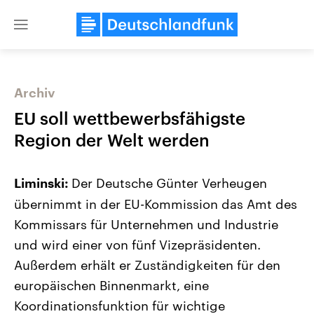
Close
menu
Archiv
Themen
EU soll wettbewerbsfähigste
Region der Welt werden
Der Deutsche Günter Verheugen
Liminski:
übernimmt in der EU-Kommission das Amt des
Kommissars für Unternehmen und Industrie
und wird einer von fünf Vizepräsidenten.
Landtagswahl Sachsen-Anhalt
USA
2026
Aktuelle Beiträge, Analys
Außerdem erhält er Zuständigkeiten für den
Alle Informationen
Hintergründe
Sachsen-Anhalt wählt am 6.
Wirtschaftlich und militäri
europäischen Binnenmarkt, eine
September 2026 einen neuen
gehören die Vereinigten S
Landtag. Seit 2021 wird das
den mächtigsten Ländern 
Koordinationsfunktion für wichtige
Bundesland von einer Koalition aus
mit großem Einfluss auf d