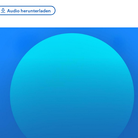
sen und
Hintergründe
Hintergründe
Der Überfall der
Der Iran – seit der
rgründe
Audio herunterladen
haftlich und
palästinensischen
Islamischen Revolu
risch gehören die
Terrororganisation
1979 auch Islamisc
igten Staaten zu
Hamas im Oktober 2023
Republik Iran – ist e
ächtigsten
auf Israel hat in der
von einem
n der Erde, mit
Region wieder die
Religionsführer auto
 Einfluss auf das
Gewalt entfacht. Israel
regierter Staat im 
le Weltgeschehen.
möchte die Hamas
Osten. Eine Feindsc
zerstören. Diese wird wie
zu Israel und zu de
die Hisbollah im Libanon
ist fest in der
vom Iran unterstützt.
Staatsideologie
verankert.