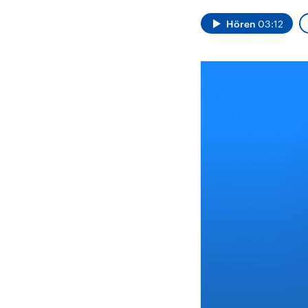
Alle Informationen
Analy
Sachsen-Anhalt wählt
Hinte
Hören
03:12
am 6. September 2026
Wirtsc
einen neuen Landtag.
militä
Seit 2021 wird das
Verein
Bundesland von einer
den m
Koalition aus CDU, SPD
Länder
und FDP regiert.-
großem
Umfragen, Prognosen,
aktuel
Wahlprogramme,
aktuelle Berichte und
Hintergründe zu den
Parteien und Kandidaten
der anstehenden Wahl.