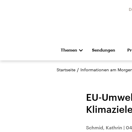
D
Themen
Sendungen
P
Die Nachrichten
Politik
/
Startseite
Informationen am Morge
Hörspiel und Feature
Musik
EU-Umwelt
Klimaziel
Landtagswahl Sachsen-
USA
Schmid, Kathrin
|
04
Anhalt 2026
Aktuel