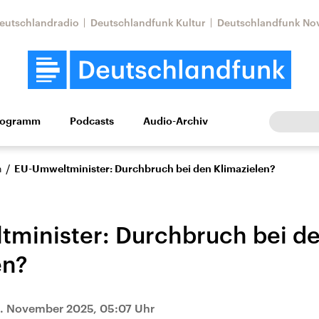
eutschlandradio
Deutschlandfunk Kultur
Deutschlandfunk No
rogramm
Podcasts
Audio-Archiv
Wirtschaft
Wissen
Kultur
Europa
Gesellschaf
/
n
EU-Umweltminister: Durchbruch bei den Klimazielen?
minister: Durchbruch bei d
en?
Nahostkonflikt
Iran
. November 2025, 05:07 Uhr
le Beiträge,
Aktuelle Lage und
Aktuelle Lage und