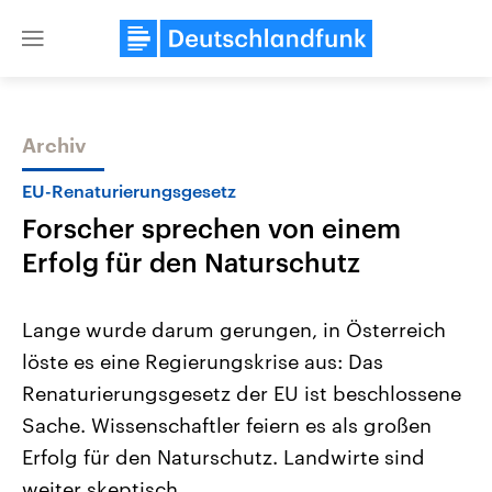
Close
menu
Archiv
Themen
EU-Renaturierungsgesetz
Forscher sprechen von einem
Erfolg für den Naturschutz
Lange wurde darum gerungen, in Österreich
löste es eine Regierungskrise aus: Das
Landtagswahl Sachsen-Anhalt
USA
Renaturierungsgesetz der EU ist beschlossene
2026
Aktuelle Beiträge, Analys
Alle Informationen
Hintergründe
Sache. Wissenschaftler feiern es als großen
Sachsen-Anhalt wählt am 6.
Wirtschaftlich und militäri
September 2026 einen neuen
gehören die Vereinigten S
Erfolg für den Naturschutz. Landwirte sind
Landtag. Seit 2021 wird das
den mächtigsten Ländern 
weiter skeptisch.
Bundesland von einer Koalition aus
mit großem Einfluss auf d