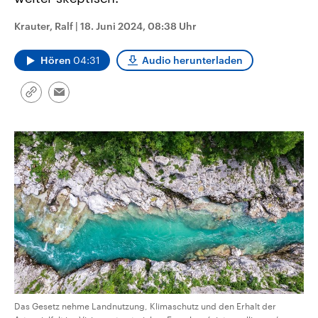
CDU, SPD und FDP regiert.-
aktuelle Weltgeschehen.
Umfragen, Prognosen,
Krauter, Ralf
|
18. Juni 2024, 08:38 Uhr
Wahlprogramme, aktuelle Berichte
Sendungen
Programm
Podcasts
und Hintergründe zu den Parteien
und Kandidaten der anstehenden
Hören
04:31
Audio herunterladen
Wahl.
Audio-Archiv
Link
Email
kopieren/teilen
Das Gesetz nehme Landnutzung, Klimaschutz und den Erhalt der