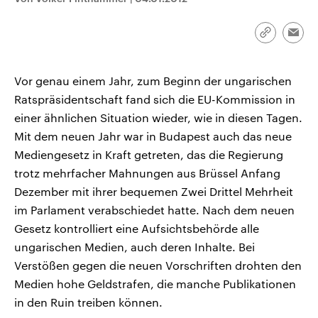
CDU, SPD und FDP regiert.-
aktuelle Weltgeschehen.
Umfragen, Prognosen,
Wahlprogramme, aktuelle Berichte
Link
Emai
Sendungen
Programm
Podcasts
und Hintergründe zu den Parteien
kopieren/te
und Kandidaten der anstehenden
Wahl.
Audio-Archiv
Vor genau einem Jahr, zum Beginn der ungarischen
Ratspräsidentschaft fand sich die EU-Kommission in
einer ähnlichen Situation wieder, wie in diesen Tagen.
Mit dem neuen Jahr war in Budapest auch das neue
Mediengesetz in Kraft getreten, das die Regierung
trotz mehrfacher Mahnungen aus Brüssel Anfang
Dezember mit ihrer bequemen Zwei Drittel Mehrheit
im Parlament verabschiedet hatte. Nach dem neuen
Gesetz kontrolliert eine Aufsichtsbehörde alle
ungarischen Medien, auch deren Inhalte. Bei
Verstößen gegen die neuen Vorschriften drohten den
Medien hohe Geldstrafen, die manche Publikationen
in den Ruin treiben können.