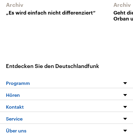
Archiv
Archiv
„Es wird einfach nicht differenziert“
Geht di
Orban 
Entdecken Sie den Deutschlandfunk
Programm
Programm
Hören
Alle Sendungen
Livestream
Kontakt
Die Nachrichten
Audios
Hörerservice
Service
Nachrichtenleicht
Podcasts
Social Media
FAQ
Über uns
Neue Beiträge auf dlf.de