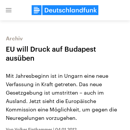
Close
menu
Archiv
Themen
EU will Druck auf Budapest
ausüben
Mit Jahresbeginn ist in Ungarn eine neue
Verfassung in Kraft getreten. Das neue
Gesetzgebung ist umstritten – auch im
Ausland. Jetzt sieht die Europäische
Landtagswahl Sachsen-Anhalt
USA
2026
Aktuelle Beiträge, Analys
Kommission eine Möglichkeit, um gegen die
Alle Informationen
Hintergründe
Sachsen-Anhalt wählt am 6.
Wirtschaftlich und militäri
Neuregelungen vorzugehen.
September 2026 einen neuen
gehören die Vereinigten S
Landtag. Seit 2021 wird das
den mächtigsten Ländern 
Bundesland von einer Koalition aus
mit großem Einfluss auf d
Von Volker Finthammer
|
04.01.2012