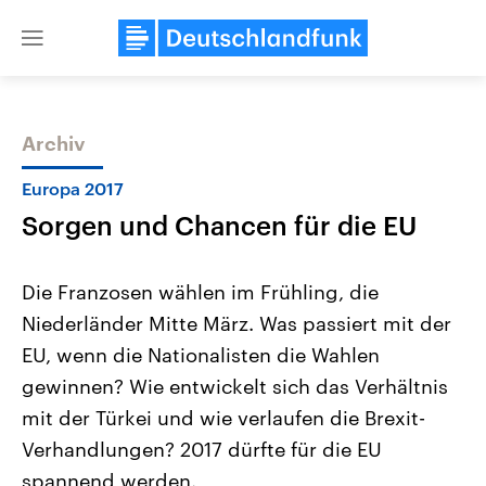
Close
menu
Archiv
Themen
Europa 2017
Sorgen und Chancen für die EU
Die Franzosen wählen im Frühling, die
Niederländer Mitte März. Was passiert mit der
EU, wenn die Nationalisten die Wahlen
Landtagswahl Sachsen-Anhalt
USA
gewinnen? Wie entwickelt sich das Verhältnis
2026
Aktuelle Beiträge, Analys
Alle Informationen
mit der Türkei und wie verlaufen die Brexit-
Hintergründe
Sachsen-Anhalt wählt am 6.
Wirtschaftlich und militäri
Verhandlungen? 2017 dürfte für die EU
September 2026 einen neuen
gehören die Vereinigten S
Landtag. Seit 2021 wird das
den mächtigsten Ländern 
spannend werden.
Bundesland von einer Koalition aus
mit großem Einfluss auf d