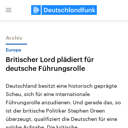
Close
menu
Archiv
Themen
Europa
Britischer Lord plädiert für
deutsche Führungsrolle
Deutschland besitzt eine historisch geprägte
Scheu, sich für eine internationale
Landtagswahl Sachsen-Anhalt
USA
Führungsrolle anzudienen. Und gerade das, so
2026
Aktuelle Beiträge, Analys
Alle Informationen
Hintergründe
ist der britische Politiker Stephen Green
Sachsen-Anhalt wählt am 6.
Wirtschaftlich und militäri
September 2026 einen neuen
gehören die Vereinigten S
überzeugt, qualifiziert die Deutschen für eine
Landtag. Seit 2021 wird das
den mächtigsten Ländern 
solche Aufgabe. Die kritische
Bundesland von einer Koalition aus
mit großem Einfluss auf d