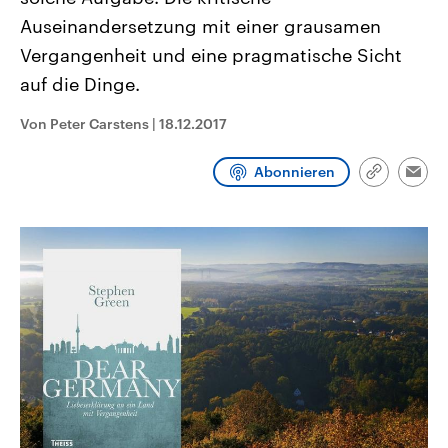
CDU, SPD und FDP regiert.-
aktuelle Weltgeschehen.
Auseinandersetzung mit einer grausamen
Umfragen, Prognosen,
Wahlprogramme, aktuelle Berichte
Vergangenheit und eine pragmatische Sicht
Sendungen
Programm
Podcasts
und Hintergründe zu den Parteien
und Kandidaten der anstehenden
auf die Dinge.
Wahl.
Audio-Archiv
Von Peter Carstens
|
18.12.2017
Abonnieren
Link
Emai
kopieren/te