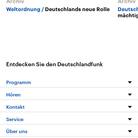
Archiv
Archiv
Weltordnung
Deutschlands neue Rolle
Deutsch
mächtig
Entdecken Sie den Deutschlandfunk
Programm
Programm
Hören
Alle Sendungen
Livestream
Kontakt
Die Nachrichten
Audios
Hörerservice
Service
Nachrichtenleicht
Podcasts
Social Media
FAQ
Über uns
Neue Beiträge auf dlf.de
Deutschlandfunk App