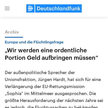
Close
menu
Archiv
Themen
Europa und die Flüchtlingsfrage
„Wir werden eine ordentliche
Portion Geld aufbringen müssen“
Der außenpolitische Sprecher der
Unionsfraktion, Jürgen Hardt, hat sich für eine
Landtagswahl Sachsen-Anhalt
USA
Verlängerung der EU-Rettungsmission
2026
Aktuelle Beiträge, Analys
Alle Informationen
Hintergründe
„Sophia“ im Mittelmeer ausgesprochen. Die
Sachsen-Anhalt wählt am 6.
Wirtschaftlich und militäri
September 2026 einen neuen
gehören die Vereinigten S
größte Herausforderung der nächsten Jahre sei
Landtag. Seit 2021 wird das
den mächtigsten Ländern 
es jedoch, die Fluchtursachen zu bekämpfen,
Bundesland von einer Koalition aus
mit großem Einfluss auf d